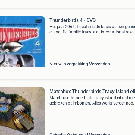
Thunderbirds 4 - DVD
Het jaar 2065. Locatie is de basis op een gehe
eiland. De familie tracy leidt international resc
een top-secret organisatie, met de altijd
voortdurende missie om de mensheid de help
hand te b
Nieuw in verpakking
Verzenden
Matchbox Thunderbirds Tracy Island ei
Matchbox thunderbirds tracy island eiland me
gebroken palmbomen. Alles werkt verder nog.
zitten geen modellen bij. Ref. 14102002