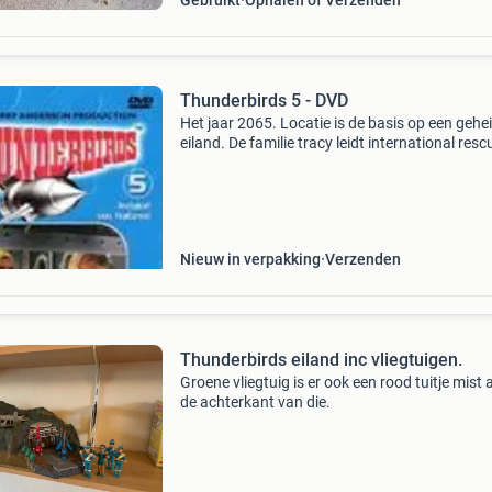
Gebruikt
Ophalen of Verzenden
Thunderbirds 5 - DVD
Het jaar 2065. Locatie is de basis op een gehe
eiland. De familie tracy leidt international resc
een top secret organisatie met de altijd
voortdurend missie om de mensheid de helpe
hand te bie
Nieuw in verpakking
Verzenden
Thunderbirds eiland inc vliegtuigen.
Groene vliegtuig is er ook een rood tuitje mist
de achterkant van die.