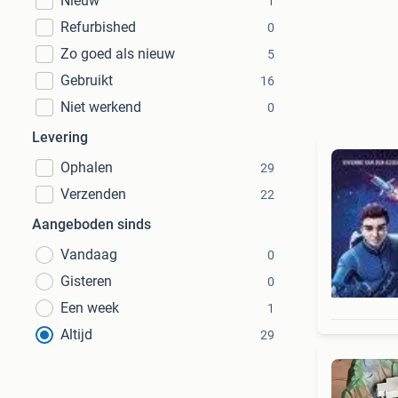
Nieuw
1
Refurbished
0
Zo goed als nieuw
5
Gebruikt
16
Niet werkend
0
Levering
Ophalen
29
Verzenden
22
Aangeboden sinds
Vandaag
0
Gisteren
0
Een week
1
Altijd
29