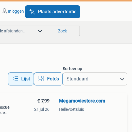
Inloggen
Plaats advertentie
lle afstanden…
Zoek
Sorteer op
Lijst
Foto’s
€ 7,99
Megamoviestore.com
rescue
21 jul 26
Hellevoetsluis
 de
rde
 de