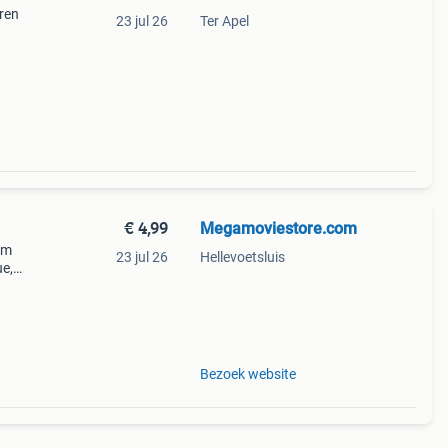
uren
23 jul 26
Ter Apel
€ 4,99
Megamoviestore.com
im
23 jul 26
Hellevoetsluis
ue,
ende
Bezoek website