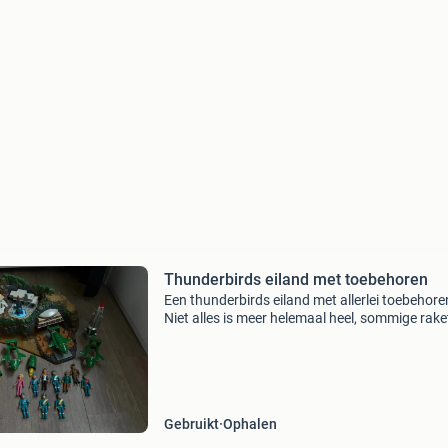
Thunderbirds eiland met toebehoren
Een thunderbirds eiland met allerlei toebehore
Niet alles is meer helemaal heel, sommige rake
missen bijvoorbeeld een vleugeltje oid (zie fot
meer details). Veel bijhorende speelfiguurtjes
Gebruikt
Ophalen