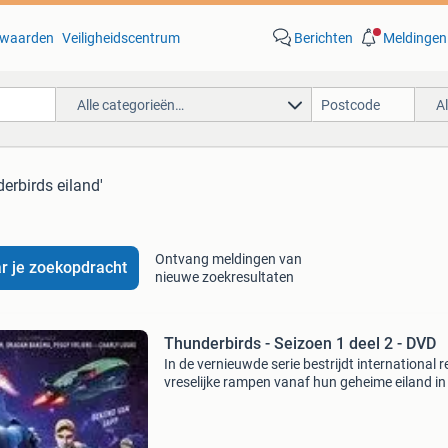
waarden
Veiligheidscentrum
Berichten
Meldingen
Alle categorieën…
A
derbirds eiland'
Ontvang meldingen van
r je zoekopdracht
nieuwe zoekresultaten
Thunderbirds - Seizoen 1 deel 2 - DVD
In de vernieuwde serie bestrijdt international 
vreselijke rampen vanaf hun geheime eiland in
stille oceaan. Met behulp van zeer geavancee
apparatuur gaan de vijf broers op pad. Vanuit