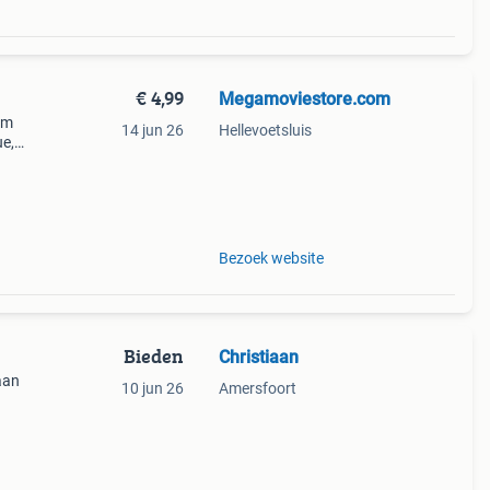
€ 4,99
Megamoviestore.com
im
14 jun 26
Hellevoetsluis
ue,
nde
Bezoek website
Bieden
Christiaan
 aan
10 jun 26
Amersfoort