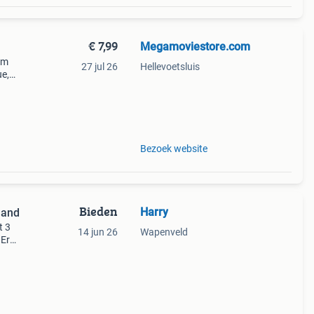
€ 7,99
Megamoviestore.com
im
27 jul 26
Hellevoetsluis
ue,
ende
Bezoek website
Bieden
Harry
land
t 3
14 jun 26
Wapenveld
 Er