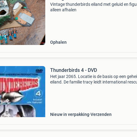
Vintage thunderbirds eiland met geluid en fig
alleen afhalen
Ophalen
Thunderbirds 4 - DVD
Het jaar 2065. Locatie is de basis op een gehe
eiland. De familie tracy leidt international resc
een top-secret organisatie, met de altijd
voortdurende missie om de mensheid de help
hand te b
Nieuw in verpakking
Verzenden