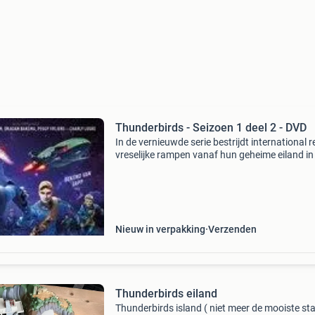
Thunderbirds - Seizoen 1 deel 2 - DVD
In de vernieuwde serie bestrijdt international 
vreselijke rampen vanaf hun geheime eiland in
stille oceaan. Met behulp van zeer geavancee
apparatuur gaan de vijf broers op pad. Vanuit
Nieuw in verpakking
Verzenden
Thunderbirds eiland
Thunderbirds island ( niet meer de mooiste st