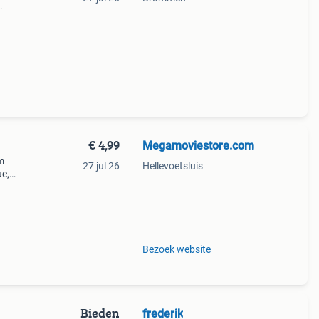
 die
€ 4,99
Megamoviestore.com
m
27 jul 26
Hellevoetsluis
ue,
ende
Bezoek website
Bieden
frederik