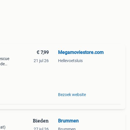
€ 7,99
Megamoviestore.com
rescue
21 jul 26
Hellevoetsluis
 de
rde
 de
Bezoek website
Bieden
Brummen
aat)
27 jul 26
Brummen