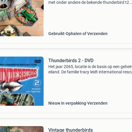
met onder andere de bekende thunderbird t2.
Misschien leuk voor de verzamelaar, of iemand
er eentje wil opknappen? (Eventueel ook te ruil
tegen ou
Gebruikt
Ophalen of Verzenden
Thunderbirds 2 - DVD
Het jaar 2065, locatie is de basis op een gehei
eiland. De familie tracy leidt international resc
een top-secret organisatie met de altijd
voortdurende missie om de mensheid de help
hand te bi
Nieuw in verpakking
Verzenden
Vintage thunderbirds