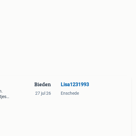
Bieden
Lisa1231993
n.
27 jul 26
Enschede
tjes
o voor