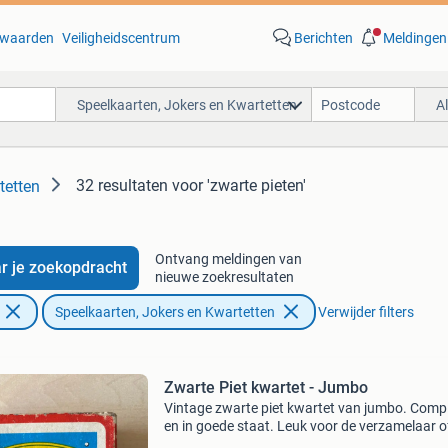
waarden
Veiligheidscentrum
Berichten
Meldingen
Speelkaarten, Jokers en Kwartetten
A
32 resultaten
voor 'zwarte pieten'
tetten
Ontvang meldingen van
r je zoekopdracht
nieuwe zoekresultaten
Speelkaarten, Jokers en Kwartetten
Verwijder filters
Zwarte Piet kwartet - Jumbo
Vintage zwarte piet kwartet van jumbo. Comp
en in goede staat. Leuk voor de verzamelaar 
te spelen!