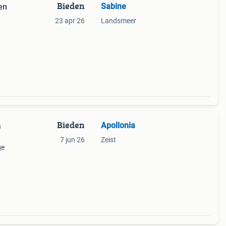
Bieden
Sabine
en
23 apr 26
Landsmeer
Bieden
Apollonia
a
7 jun 26
Zeist
ge
te