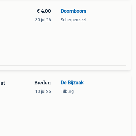
€ 4,00
Doornboom
30 jul 26
Scherpenzeel
Bieden
De Bijzaak
aat
13 jul 26
Tilburg