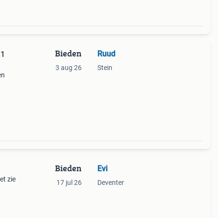
Bieden
Ruud
31
3 aug 26
Stein
en
Bieden
Evi
et zie
17 jul 26
Deventer