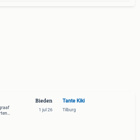
Bieden
Tante Kiki
graaf
1 jul 26
Tilburg
rten,