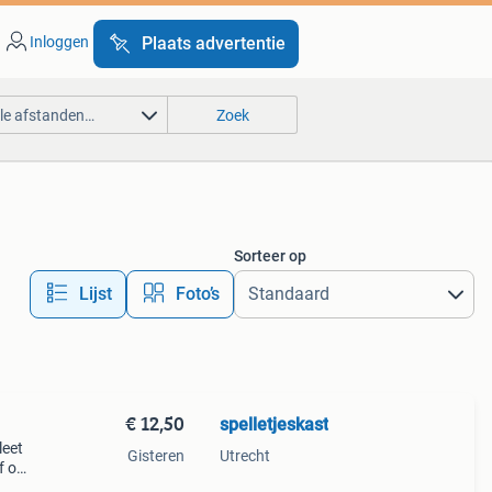
Inloggen
Plaats advertentie
lle afstanden…
Zoek
Sorteer op
Lijst
Foto’s
€ 12,50
spelletjeskast
leet
Gisteren
Utrecht
of om