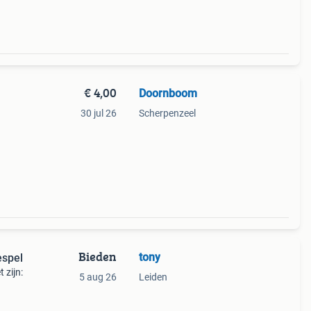
€ 4,00
Doornboom
30 jul 26
Scherpenzeel
Bieden
tony
espel
 zijn:
5 aug 26
Leiden