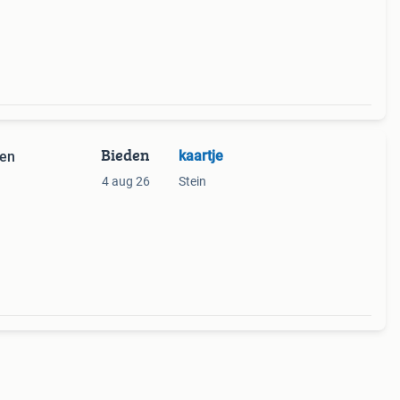
Bieden
kaartje
ven
4 aug 26
Stein