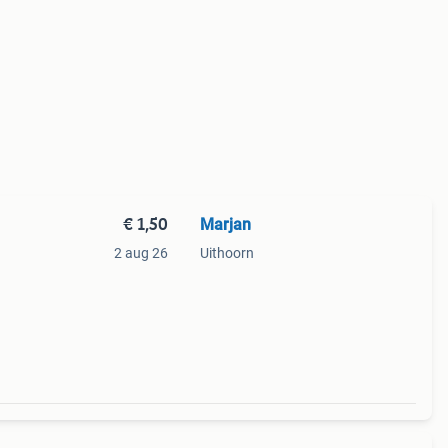
€ 1,50
Marjan
2 aug 26
Uithoorn