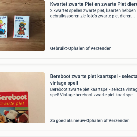
Kwartet zwarte Piet en zwarte Piet dier
2 kwartet spellen zwarte piet, kaarten hebben
gebruikssporen zie foto’s zwarte piet dieren,
kaarten zijn nog goed
Gebruikt
Ophalen of Verzenden
Bereboot zwarte piet kaartspel - select
vintage spel!
Bereboot zwarte piet kaartspel - selecta vinta
spel! Vintage bereboot zwarte piet kaartspel
uitgegeven door selecta. Het spel is in gebruik
staat, maar compleet en speelbaar. Leuk voor
verzamelaar
Zo goed als nieuw
Ophalen of Verzenden