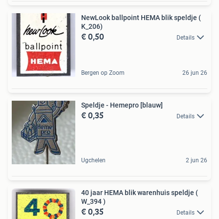
NewLook ballpoint HEMA blik speldje (
K_206)
€ 0,50
Details
Bergen op Zoom
26 jun 26
Speldje - Hemepro [blauw]
€ 0,35
Details
Ugchelen
2 jun 26
40 jaar HEMA blik warenhuis speldje (
W_394 )
€ 0,35
Details