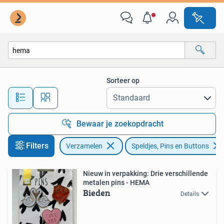
Speldjes, Pins en Buttons
Sorteer op
Alle afstanden…
Bewaar je zoekopdracht
Filters
Verzamelen
Speldjes, Pins en Buttons
Nieuw in verpakking: Drie verschillende
metalen pins - HEMA
Bieden
Details