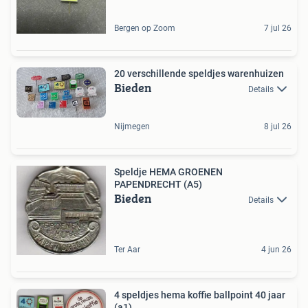
Bergen op Zoom
7 jul 26
20 verschillende speldjes warenhuizen
Bieden
Details
Nijmegen
8 jul 26
Speldje HEMA GROENEN
PAPENDRECHT (A5)
Bieden
Details
Ter Aar
4 jun 26
4 speldjes hema koffie ballpoint 40 jaar
(a1)