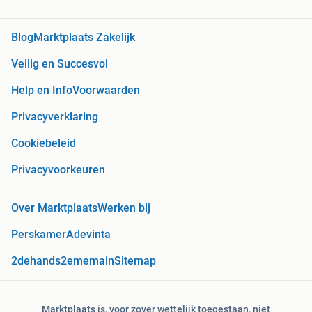
Blog
Marktplaats Zakelijk
Veilig en Succesvol
Help en Info
Voorwaarden
Privacyverklaring
Cookiebeleid
Privacyvoorkeuren
Over Marktplaats
Werken bij
Perskamer
Adevinta
2dehands
2ememain
Sitemap
Marktplaats is, voor zover wettelijk toegestaan, niet