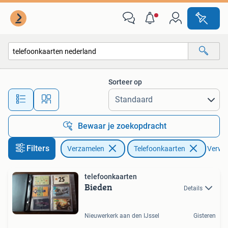
Telefoonkaarten
Sorteer op
Alle afstanden…
Bewaar je zoekopdracht
Filters
Verzamelen
Telefoonkaarten
Verwijd
telefoonkaarten
Bieden
Details
Nieuwerkerk aan den IJssel
Gisteren