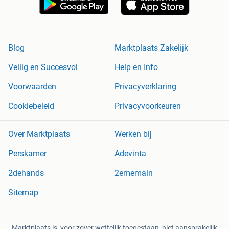
Blog
Marktplaats Zakelijk
Veilig en Succesvol
Help en Info
Voorwaarden
Privacyverklaring
Cookiebeleid
Privacyvoorkeuren
Over Marktplaats
Werken bij
Perskamer
Adevinta
2dehands
2ememain
Sitemap
Marktplaats is, voor zover wettelijk toegestaan, niet aansprakelijk