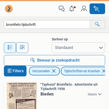
Tijdschriften, Kranten en Knipsels
Sorteer op
Alle afstanden…
Bewaar je zoekopdracht
Filters
Verzamelen
Tijdschriften en Kranten
"Typhoon" Bromfiets - Advertentie uit
Tijdschrift 1956
Bieden
Details