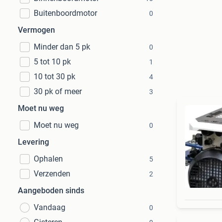
Buitenboordmotor
0
Vermogen
Minder dan 5 pk
0
5 tot 10 pk
1
10 tot 30 pk
4
30 pk of meer
3
Moet nu weg
Moet nu weg
0
Levering
Ophalen
5
Verzenden
2
Aangeboden sinds
Vandaag
0