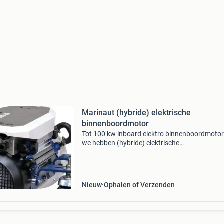
Marinaut (hybride) elektrische
binnenboordmotor
Tot 100 kw inboard elektro binnenboordmoto
we hebben (hybride) elektrische
binnenboordmotoren van waterworld, vetus, 
en epropulsion. Te bezichtigen in onze showr
Ook laagstroom 48 volt mo
Nieuw
Ophalen of Verzenden