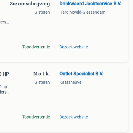
Zie omschrijving
Drinkwaard Jachtservice B.V.
Gisteren
Hardinxveld-Giessendam
sers
r,
c. )
Topadvertentie
Bezoek website
N.o.t.k.
Outlet Specialist B.V.
0 HP
Gisteren
Kaatsheuvel
0 hp
ders:
r de
Topadvertentie
Bezoek website