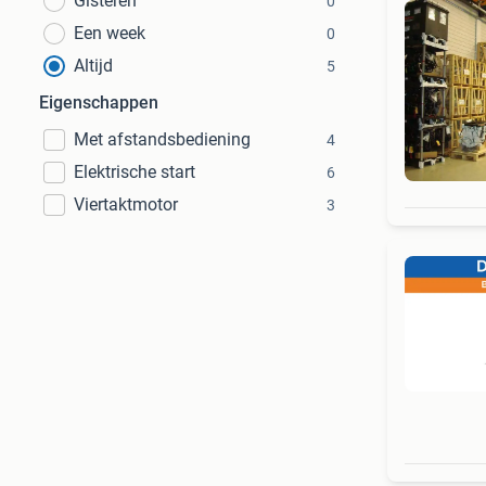
Gisteren
0
Een week
0
Altijd
5
Eigenschappen
Met afstandsbediening
4
Elektrische start
6
Viertaktmotor
3