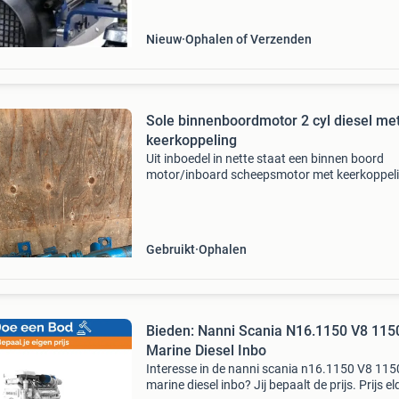
Ook laagstroom 48 volt mo
Nieuw
Ophalen of Verzenden
Sole binnenboordmotor 2 cyl diesel me
keerkoppeling
Uit inboedel in nette staat een binnen boord
motor/inboard scheepsmotor met keerkoppel
merk sole 2 cylinder type t 1302 n mag te plaa
worden getest bezorgen in overleg mogelijk pri
1450 euro
Gebruikt
Ophalen
Bieden: Nanni Scania N16.1150 V8 115
Marine Diesel Inbo
Interesse in de nanni scania n16.1150 V8 115
marine diesel inbo? Jij bepaalt de prijs. Prijs el