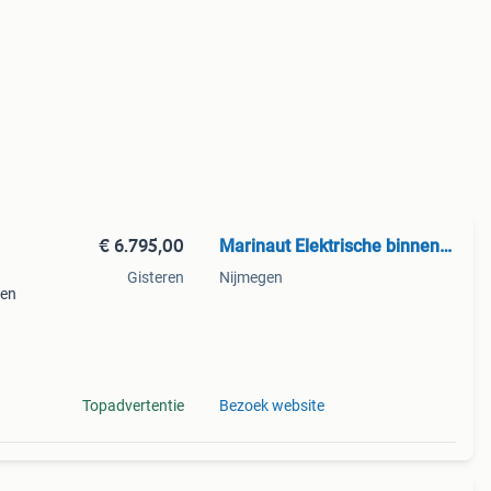
€ 6.795,00
Marinaut Elektrische binnenboordmotoren
Gisteren
Nijmegen
ren
combi
oom.
Topadvertentie
Bezoek website