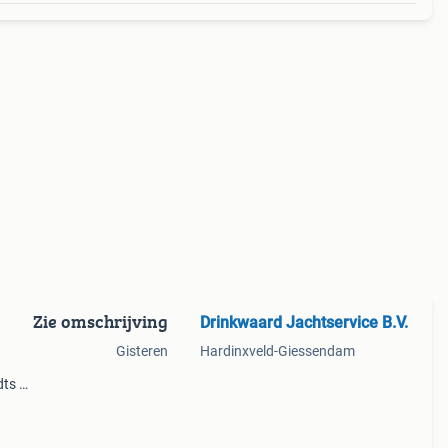
Zie omschrijving
Drinkwaard Jachtservice B.V.
Gisteren
Hardinxveld-Giessendam
dts 0r
pleet