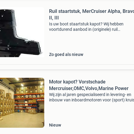
Ruil staartstuk, MerCruiser Alpha, Bravo
II, III
Is uw boot staartstuk kapot? Wij hebben
voortdurend aanbod in (originele) ruil
staartstukken, gebruikte, gereviseerde of nieu
Voor onder andere mercruiser alpha one gen i,
alpha one gen ii, bravo i
Zo goed als nieuw
Motor kapot? Vorstschade
Mercruiser,OMC,Volvo,Marine Power
Wij zijn al jaren gespecialiseerd in levering- en
inbouw van inboardmotoren voor (sport) krui
(mercruiser, omc, volvo, mercedes, pcm, indma
crusader, cummins, yanmar, volkswagen, vm et
Zowel
Nieuw