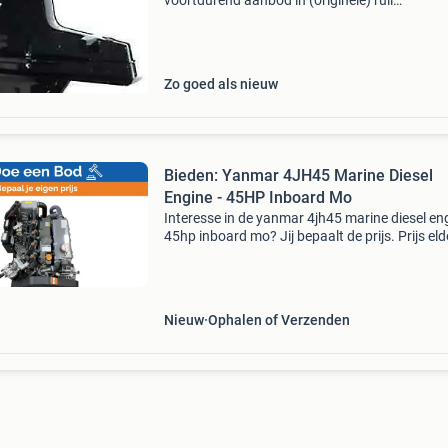
voortdurend aanbod in (originele) ruil
staartstukken, gebruikte, gereviseerde of nieu
Voor onder andere mercruiser alpha one gen i,
alpha one gen ii, bravo i
Zo goed als nieuw
Bieden: Yanmar 4JH45 Marine Diesel
Engine - 45HP Inboard Mo
Interesse in de yanmar 4jh45 marine diesel eng
45hp inboard mo? Jij bepaalt de prijs. Prijs eld
€14595.00 Doe een bod of koop het item voor
opgegeven prijs. Tijd om te onderhandelen!
Nieuw
Ophalen of Verzenden