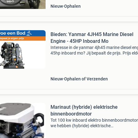
Nieuw
Ophalen
Bieden: Yanmar 4JH45 Marine Diesel
Engine - 45HP Inboard Mo
Interesse in de yanmar 4jh45 marine diesel eng
45hp inboard mo? Jij bepaalt de prijs. Prijs eld
€14595.00 Doe een bod of koop het item voor
opgegeven prijs. Tijd om te onderhandelen!
Nieuw
Ophalen of Verzenden
Marinaut (hybride) elektrische
binnenboordmotor
Tot 100 kw inboard elektro binnenboordmoto
we hebben (hybride) elektrische
binnenboordmotoren van waterworld, vetus, 
en epropulsion. Te bezichtigen in onze showr