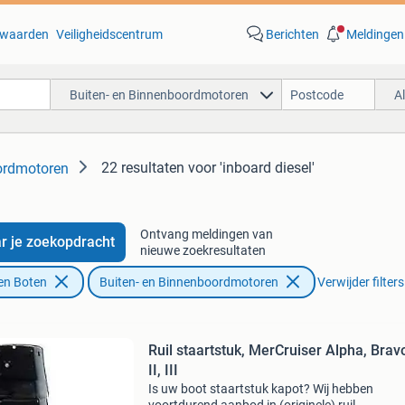
waarden
Veiligheidscentrum
Berichten
Meldingen
Buiten- en Binnenboordmotoren
A
22 resultaten
voor 'inboard diesel'
ordmotoren
Ontvang meldingen van
r je zoekopdracht
nieuwe zoekresultaten
en Boten
Buiten- en Binnenboordmotoren
Verwijder filters
Ruil staartstuk, MerCruiser Alpha, Bravo
II, III
Is uw boot staartstuk kapot? Wij hebben