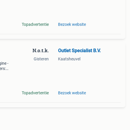
we!
Topadvertentie
Bezoek website
N.o.t.k.
Outlet Specialist B.V.
Gisteren
Kaatsheuvel
ine -
ers:
 de
Topadvertentie
Bezoek website