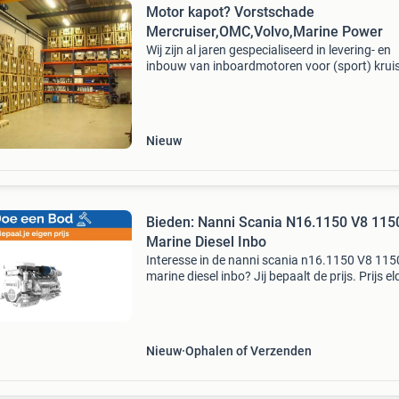
Motor kapot? Vorstschade
Mercruiser,OMC,Volvo,Marine Power
Wij zijn al jaren gespecialiseerd in levering- en
inbouw van inboardmotoren voor (sport) krui
(mercruiser, omc, volvo, mercedes, pcm, indma
crusader, cummins, yanmar, volkswagen, vm et
Zowel
Nieuw
Bieden: Nanni Scania N16.1150 V8 115
Marine Diesel Inbo
Interesse in de nanni scania n16.1150 V8 115
marine diesel inbo? Jij bepaalt de prijs. Prijs el
€178950.00 Doe een bod of koop het item voo
opgegeven prijs. Tijd om te onderhandelen!
Nieuw
Ophalen of Verzenden