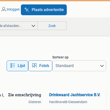
Inloggen
Plaats advertentie
lle afstanden…
Zoek
Sorteer op
Lijst
Foto’s
Zie omschrijving
Drinkwaard Jachtservice B.V.
 I,
Gisteren
Hardinxveld-Giessendam