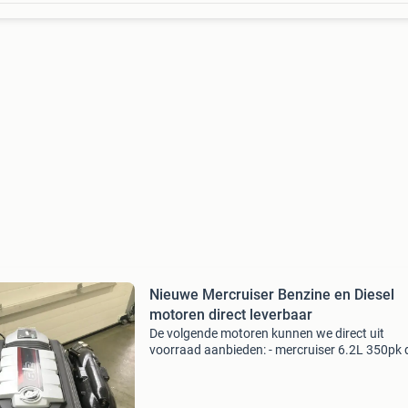
Nieuwe Mercruiser Benzine en Diesel
motoren direct leverbaar
De volgende motoren kunnen we direct uit
voorraad aanbieden: - mercruiser 6.2L 350pk 
ec sterndrive uitvoering nieuw in de krat! Com
met rigging. - Mercruiser 4.5L 250pk dts 0r ec
sterndriv