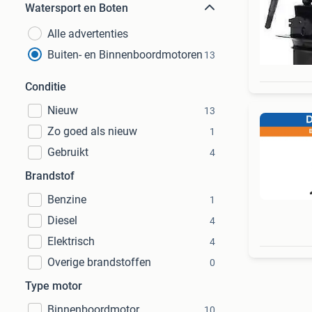
Watersport en Boten
Alle advertenties
Buiten- en Binnenboordmotoren
13
Conditie
Nieuw
13
Zo goed als nieuw
1
Gebruikt
4
Brandstof
Benzine
1
Diesel
4
Elektrisch
4
Overige brandstoffen
0
Type motor
Binnenboordmotor
10