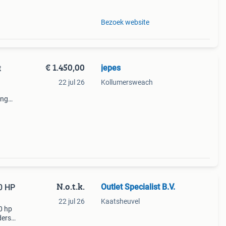
Bezoek website
€ 1.450,00
jepes
t
22 jul 26
Kollumersweach
ing
tse
js
N.o.t.k.
Outlet Specialist B.V.
0 HP
22 jul 26
Kaatsheuvel
0 hp
ders: