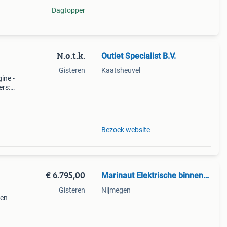
Dagtopper
N.o.t.k.
Outlet Specialist B.V.
Gisteren
Kaatsheuvel
ine -
ers:
 de
Bezoek website
€ 6.795,00
Marinaut Elektrische binnenboordmotoren
Gisteren
Nijmegen
ren
combi
oom.