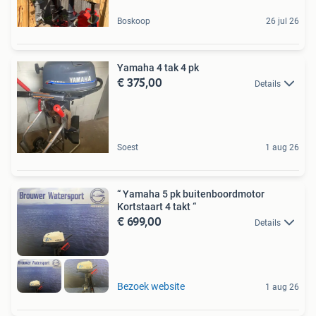
Boskoop
26 jul 26
Yamaha 4 tak 4 pk
€ 375,00
Details
Soest
1 aug 26
“ Yamaha 5 pk buitenboordmotor
Kortstaart 4 takt “
€ 699,00
Details
Bezoek website
1 aug 26