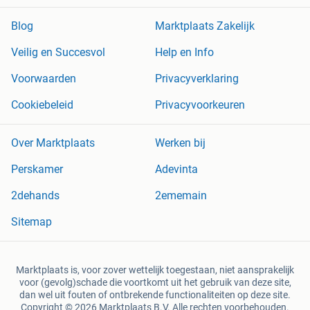
Blog
Marktplaats Zakelijk
Veilig en Succesvol
Help en Info
Voorwaarden
Privacyverklaring
Cookiebeleid
Privacyvoorkeuren
Over Marktplaats
Werken bij
Perskamer
Adevinta
2dehands
2ememain
Sitemap
Marktplaats is, voor zover wettelijk toegestaan, niet aansprakelijk
voor (gevolg)schade die voortkomt uit het gebruik van deze site,
dan wel uit fouten of ontbrekende functionaliteiten op deze site.
Copyright © 2026 Marktplaats B.V. Alle rechten voorbehouden.