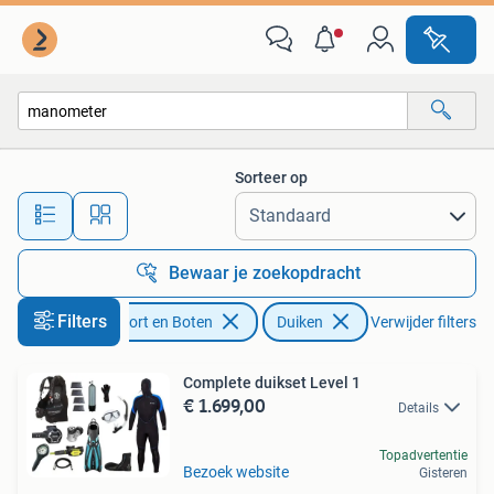
Duiken
Sorteer op
Alle afstanden…
Bewaar je zoekopdracht
Filters
Watersport en Boten
Duiken
Verwijder filters
Complete duikset Level 1
€ 1.699,00
Details
Topadvertentie
Bezoek website
Gisteren