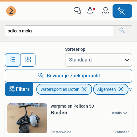
Hengelsport | Algemeen
Sorteer op
Alle afstanden…
Bewaar je zoekopdracht
Filters
Watersport en Boten
Algemeen
Verw
werpmolen Pelican 50
Bieden
Details
Oosterwolde
Vandaag