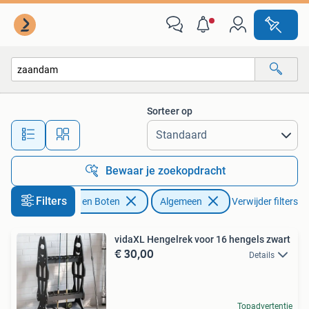
Hengelsport | Algemeen
Sorteer op
Alle afstanden…
Bewaar je zoekopdracht
Filters
Watersport en Boten
Algemeen
Verwijder filters
vidaXL Hengelrek voor 16 hengels zwart
€ 30,00
Details
Topadvertentie