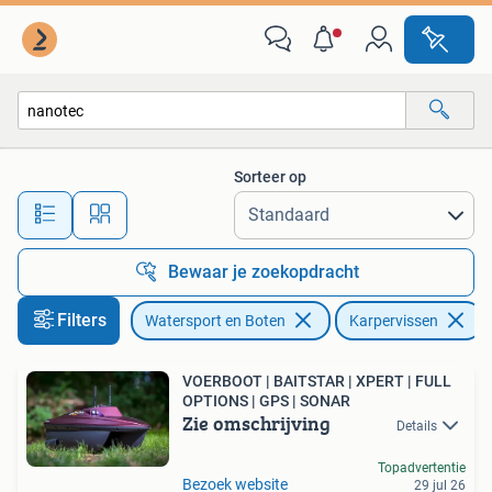
Hengelsport | Karpervissen
Sorteer op
Alle afstanden…
Bewaar je zoekopdracht
Filters
Watersport en Boten
Karpervissen
V
VOERBOOT | BAITSTAR | XPERT | FULL
OPTIONS | GPS | SONAR
Zie omschrijving
Details
Topadvertentie
Bezoek website
29 jul 26