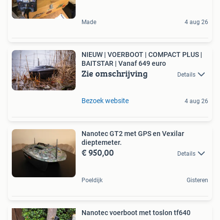
Made
4 aug 26
NIEUW | VOERBOOT | COMPACT PLUS |
BAITSTAR | Vanaf 649 euro
Zie omschrijving
Details
Bezoek website
4 aug 26
Nanotec GT2 met GPS en Vexilar
dieptemeter.
€ 950,00
Details
Poeldijk
Gisteren
Nanotec voerboot met toslon tf640