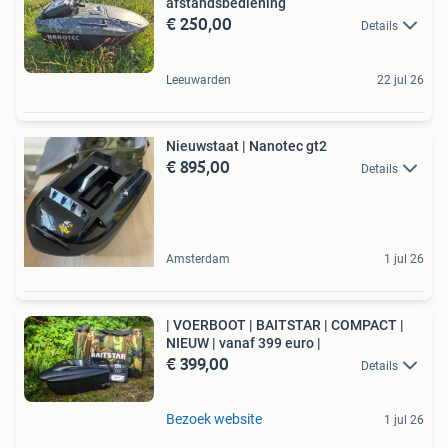
afstandsbediening
€ 250,00
Details
Leeuwarden
22 jul 26
Nieuwstaat | Nanotec gt2
€ 895,00
Details
Amsterdam
1 jul 26
| VOERBOOT | BAITSTAR | COMPACT |
NIEUW | vanaf 399 euro |
€ 399,00
Details
Bezoek website
1 jul 26