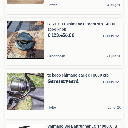
Geffen
4 aug 26
GEZOCHT shimano ultegra xtb 14000
spoelknop
€ 123.456,00
Details
Gendringen
21 jun 26
te koop shimano earlex 10000 xtb
Gereserveerd
Details
Holten
27 jul 26
Shimano Big Baitrunner LC 14000 XTB