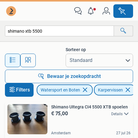
Hengelsport | Karpervissen
Sorteer op
Alle afstanden…
Bewaar je zoekopdracht
Filters
Watersport en Boten
Karpervissen
V
Shimano UItegra CI4 5500 XTB spoelen
€ 75,00
Details
Amsterdam
27 jul 26