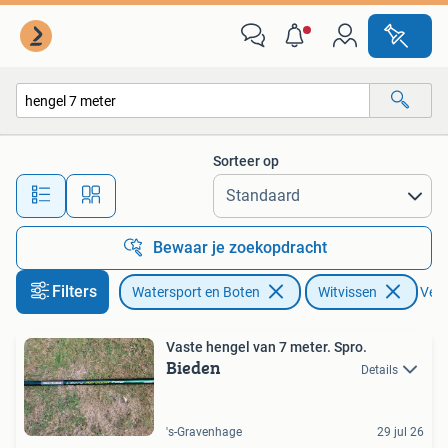
Hengelsport | Witvissen
Sorteer op
Alle afstanden…
Bewaar je zoekopdracht
Filters
Watersport en Boten
Witvissen
Verw
Vaste hengel van 7 meter. Spro.
Bieden
Details
's-Gravenhage
29 jul 26