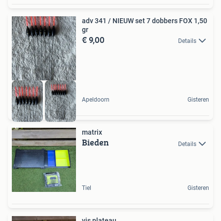
adv 341 / NIEUW set 7 dobbers FOX 1,50
gr
€ 9,00
Details
Apeldoorn
Gisteren
matrix
Bieden
Details
Tiel
Gisteren
vis plateau