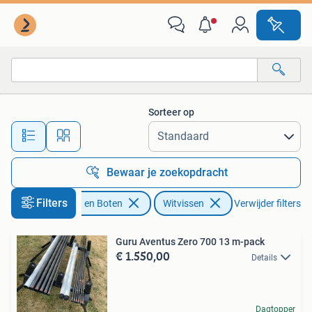
Hengelsport | Witvissen
Sorteer op
Alle afstanden…
Bewaar je zoekopdracht
Filters
Watersport en Boten
Witvissen
Verwijder filters
Guru Aventus Zero 700 13 m-pack
€ 1.550,00
Details
Dagtopper