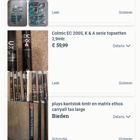
Leek
Gisteren
Colmic EC 200S, K & A serie topsetten
2,9mtr.
€ 59,99
Details
Leek
Gisteren
pluys kantstok 6mtr en matrix ethos
carryall tas large
Bieden
Details
Schijndel
Gisteren