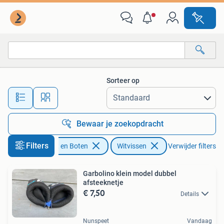
Hengelsport | Witvissen
Sorteer op
Alle afstanden…
Bewaar je zoekopdracht
Filters
Watersport en Boten
Witvissen
Verwijder filters
Garbolino klein model dubbel
afsteeknetje
€ 7,50
Details
Nunspeet
Vandaag