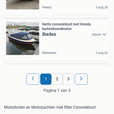
Weesp
3 aug 26
Nette consoleboot met Honda
buitenboordmotor
Bieden
Details
Ridderkerk
2 aug 26
1
2
3
Pagina 1 van 3
Motorboten en Motorjachten met filter Consoleboot