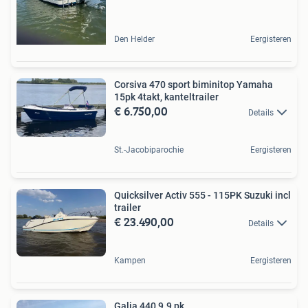
Den Helder
Eergisteren
Corsiva 470 sport biminitop Yamaha
15pk 4takt, kanteltrailer
€ 6.750,00
Details
St.-Jacobiparochie
Eergisteren
Quicksilver Activ 555 - 115PK Suzuki incl
trailer
€ 23.490,00
Details
Kampen
Eergisteren
Galia 440 9.9 pk