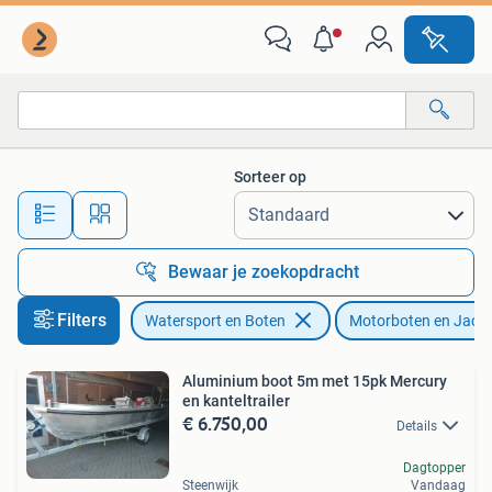
Motorboten en Motorjachten
Sorteer op
Alle afstanden…
Bewaar je zoekopdracht
Filters
Watersport en Boten
Motorboten en Jach
Aluminium boot 5m met 15pk Mercury
en kanteltrailer
€ 6.750,00
Details
Dagtopper
Steenwijk
Vandaag