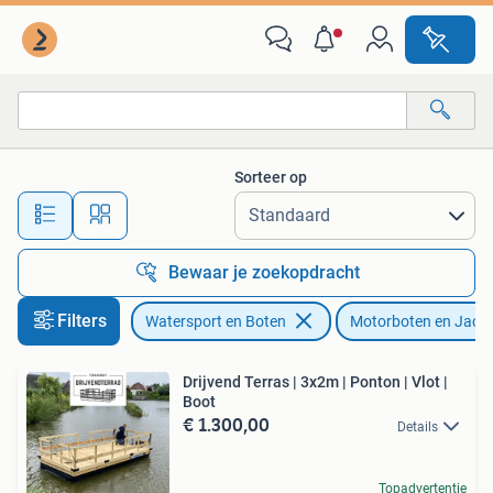
Motorboten en Motorjachten
Sorteer op
Alle afstanden…
Bewaar je zoekopdracht
Filters
Watersport en Boten
Motorboten en Jach
Drijvend Terras | 3x2m | Ponton | Vlot |
Boot
€ 1.300,00
Details
Topadvertentie