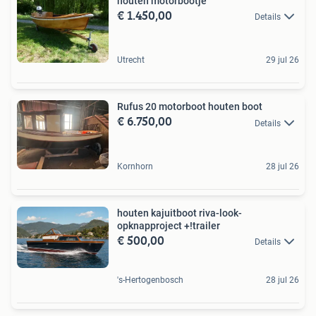
houten motorbootje
€ 1.450,00
Details
Utrecht
29 jul 26
Rufus 20 motorboot houten boot
€ 6.750,00
Details
Kornhorn
28 jul 26
houten kajuitboot riva-look-
opknapproject +!trailer
€ 500,00
Details
's-Hertogenbosch
28 jul 26