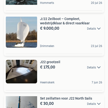
Hommerts
20 jul 26
J/22 Zeilboot – Compleet,
wedstrijdklaar & direct vaarklaar
€ 9.000,00
Details
Drimmelen
23 jul 26
J22 grootzeil
€ 175,00
Details
Heemskerk
7 jun 26
Set zeillatten voor J22 North Sails
€ 30,00
Details