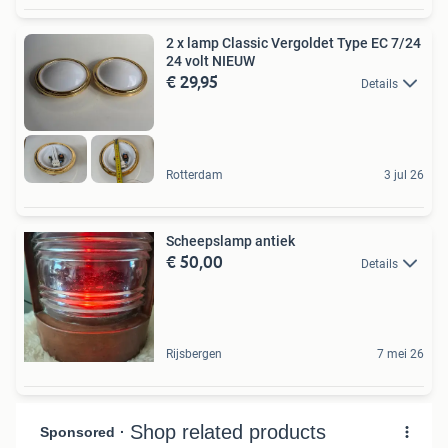
2 x lamp Classic Vergoldet Type EC 7/24
24 volt NIEUW
€ 29,95
Details
Rotterdam
3 jul 26
Scheepslamp antiek
€ 50,00
Details
Rijsbergen
7 mei 26