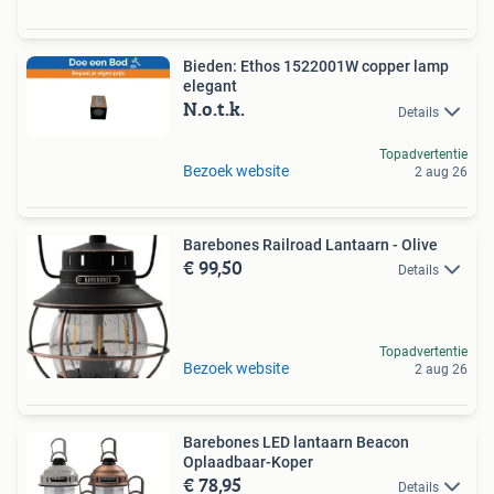
Bieden: Ethos 1522001W copper lamp
elegant
N.o.t.k.
Details
Topadvertentie
Bezoek website
2 aug 26
Barebones Railroad Lantaarn - Olive
€ 99,50
Details
Topadvertentie
Bezoek website
2 aug 26
Barebones LED lantaarn Beacon
Oplaadbaar-Koper
€ 78,95
Details