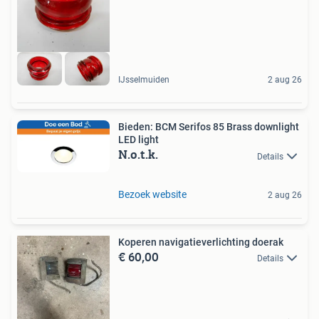
IJsselmuiden
2 aug 26
Bieden: BCM Serifos 85 Brass downlight
LED light
N.o.t.k.
Details
Bezoek website
2 aug 26
Koperen navigatieverlichting doerak
€ 60,00
Details