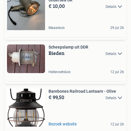
Undersea UK
€ 10,00
Details
Maassluis
29 jul 26
Scheepslamp uit DDR
Bieden
Details
Hellevoetsluis
12 jul 26
Barebones Railroad Lantaarn - Olive
€ 99,50
Details
Bezoek website
12 jul 26