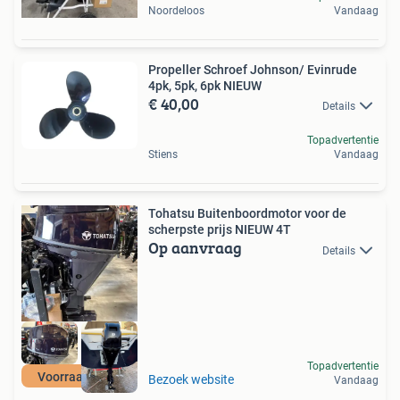
Noordeloos
Vandaag
Propeller Schroef Johnson/ Evinrude
4pk, 5pk, 6pk NIEUW
€ 40,00
Details
Topadvertentie
Stiens
Vandaag
Tohatsu Buitenboordmotor voor de
scherpste prijs NIEUW 4T
Op aanvraag
Details
Topadvertentie
Voorraad actie
Bezoek website
Vandaag