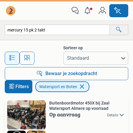
Watersport en Boten
Sorteer op
Alle afstanden…
Bewaar je zoekopdracht
Filters
Watersport en Boten
Buitenboordmotor 450X bij Zaal
Watersport Almere op voorraad
Op aanvraag
Details