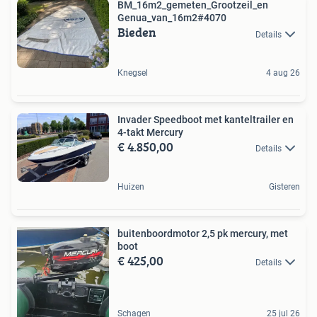
BM_16m2_gemeten_Grootzeil_en
Genua_van_16m2#4070
Bieden
Details
Knegsel
4 aug 26
Invader Speedboot met kanteltrailer en
4-takt Mercury
€ 4.850,00
Details
Huizen
Gisteren
buitenboordmotor 2,5 pk mercury, met
boot
€ 425,00
Details
Schagen
25 jul 26