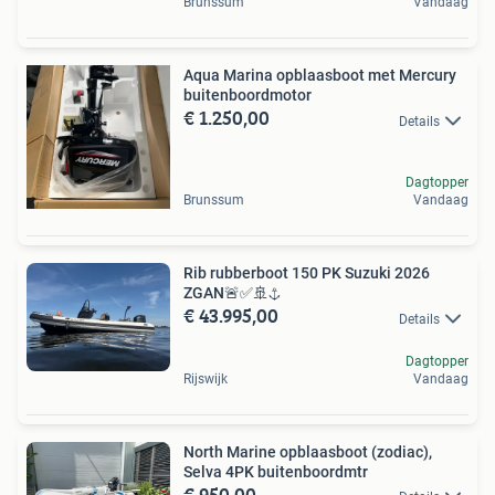
Brunssum
Vandaag
Aqua Marina opblaasboot met Mercury
buitenboordmotor
€ 1.250,00
Details
Dagtopper
Brunssum
Vandaag
Rib rubberboot 150 PK Suzuki 2026
ZGAN🚨✅🚢⚓️
€ 43.995,00
Details
Dagtopper
Rijswijk
Vandaag
North Marine opblaasboot (zodiac),
Selva 4PK buitenboordmtr
€ 950,00