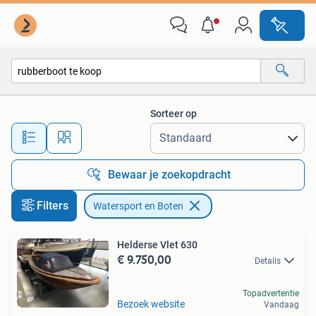
Watersport en Boten
Sorteer op
Alle afstanden…
Bewaar je zoekopdracht
Filters
Watersport en Boten
Helderse Vlet 630
€ 9.750,00
Details
Topadvertentie
Bezoek website
Vandaag