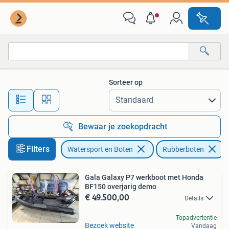
Rubberboten
Sorteer op
Alle afstanden…
Bewaar je zoekopdracht
Filters
Watersport en Boten
Rubberboten
Gala Galaxy P7 werkboot met Honda
BF150 overjarig demo
€ 49.500,00
Details
Topadvertentie
Bezoek website
Vandaag