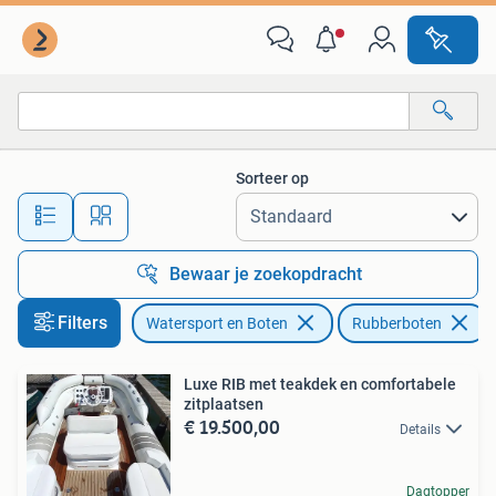
Rubberboten
Sorteer op
Alle afstanden…
Bewaar je zoekopdracht
Filters
Watersport en Boten
Rubberboten
Luxe RIB met teakdek en comfortabele
zitplaatsen
€ 19.500,00
Details
Dagtopper