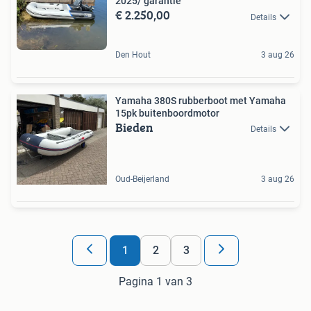
2025/ garantie
€ 2.250,00
Details
Den Hout
3 aug 26
Yamaha 380S rubberboot met Yamaha
15pk buitenboordmotor
Bieden
Details
Oud-Beijerland
3 aug 26
1
2
3
Pagina 1 van 3