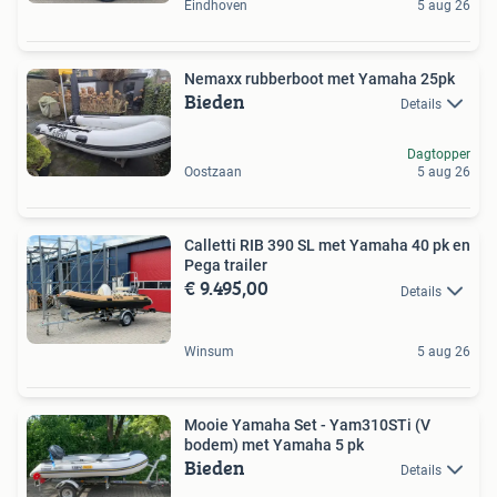
Eindhoven
5 aug 26
Nemaxx rubberboot met Yamaha 25pk
Bieden
Details
Dagtopper
Oostzaan
5 aug 26
Calletti RIB 390 SL met Yamaha 40 pk en
Pega trailer
€ 9.495,00
Details
Winsum
5 aug 26
Mooie Yamaha Set - Yam310STi (V
bodem) met Yamaha 5 pk
Bieden
Details