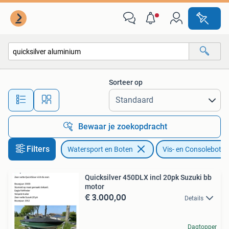
Vis- en Consoleboten
Sorteer op
Alle afstanden…
Bewaar je zoekopdracht
Filters
Watersport en Boten
Vis- en Consoleboten
Quicksilver 450DLX incl 20pk Suzuki bb
motor
€ 3.000,00
Details
Dagtopper