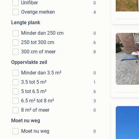
Unifiber
0
Overige merken
4
Lengte plank
Minder dan 250 cm
0
250 tot 300 cm
6
300 cm of meer
8
Oppervlakte zeil
Minder dan 3.5 m²
0
3.5 tot 5 m²
1
5 tot 6.5 m²
6
6.5 m² tot 8 m²
3
8 m² of meer
0
Moet nu weg
Moet nu weg
0