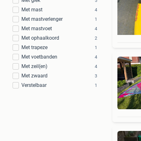
Met giek
5
Met mast
4
Met mastverlenger
1
Met mastvoet
4
Met ophaalkoord
2
Met trapeze
1
Met voetbanden
4
Met zeil(en)
4
Met zwaard
3
Verstelbaar
1