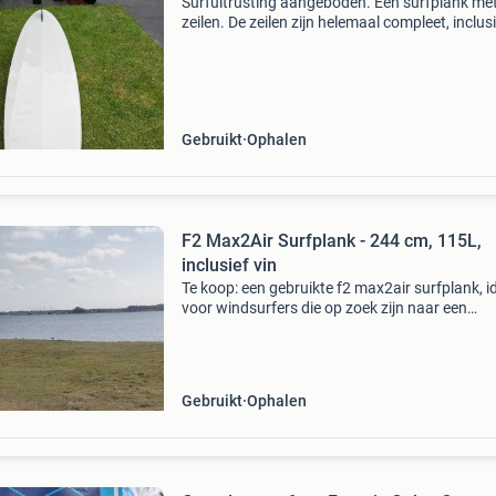
Surfuitrusting aangeboden. Een surfplank me
zeilen. De zeilen zijn helemaal compleet, inclus
(verstelbare gieken), mastvoeten e.d., Dus 2
complete tuigages. Spullen zijn oud maar wel
intact
Gebruikt
Ophalen
F2 Max2Air Surfplank - 244 cm, 115L,
inclusief vin
Te koop: een gebruikte f2 max2air surfplank, i
voor windsurfers die op zoek zijn naar een
betrouwbare plank. De plank is 244 cm lang e
heeft een volume van 115 liter, wat zorgt voor
goede ba
Gebruikt
Ophalen