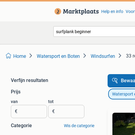
Help en info
Voor
33 r
Home
Watersport en Boten
Windsurfen
Verfijn resultaten
Bewaa
Prijs
Watersport 
van
tot
€
€
Categorie
Wis de categorie