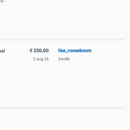
 g
le
rect
€ 250,00
Ilse_rooseboom
aal
2 aug 26
Zwolle
zier.