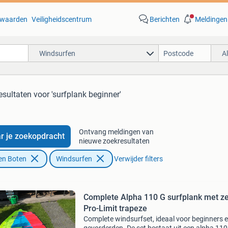
waarden
Veiligheidscentrum
Berichten
Meldingen
Windsurfen
A
esultaten
voor 'surfplank beginner'
Ontvang meldingen van
r je zoekopdracht
nieuwe zoekresultaten
en Boten
Windsurfen
Verwijder filters
Complete Alpha 110 G surfplank met ze
Pro-Limit trapeze
Complete windsurfset, ideaal voor beginners 