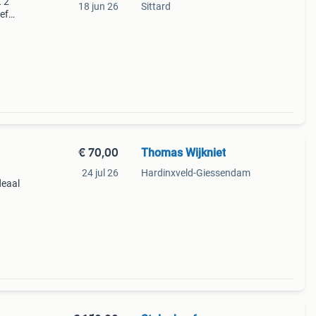
t 2
18 jun 26
Sittard
ief
 nog
€ 70,00
Thomas Wijkniet
24 jul 26
Hardinxveld-Giessendam
deaal
n
 een