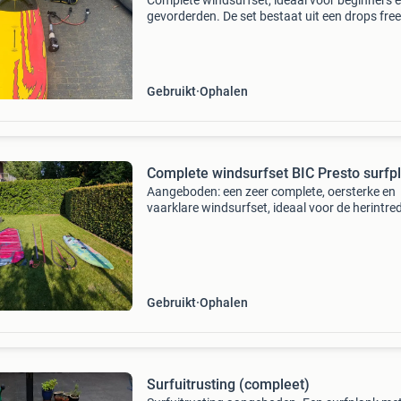
Complete windsurfset, ideaal voor beginners 
gevorderden. De set bestaat uit een drops free
surfplank van 289 cm lang en 124 liter volume
neil pryde 5.0 Zeil, een north sails giek met sne
Gebruikt
Ophalen
Complete windsurfset BIC Presto surfp
Aangeboden: een zeer complete, oersterke en
vaarklare windsurfset, ideaal voor de herintred
doorstromer of enthousiaste beginner. De basi
de bekende bic presto (lengte 280 cm, breedte
cm, vo
Gebruikt
Ophalen
Surfuitrusting (compleet)