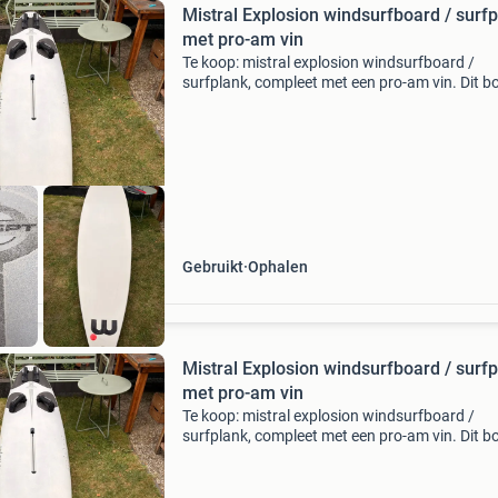
Mistral Explosion windsurfboard / surf
met pro-am vin
Te koop: mistral explosion windsurfboard /
surfplank, compleet met een pro-am vin. Dit b
is ideaal voor zowel beginners als gevorderde
windsurfers die op zoek zijn naar een stabiel e
responsief b
Gebruikt
Ophalen
Mistral Explosion windsurfboard / surf
met pro-am vin
Te koop: mistral explosion windsurfboard /
surfplank, compleet met een pro-am vin. Dit b
is ideaal voor zowel beginners als gevorderde
windsurfers die op zoek zijn naar een stabiel e
responsief b