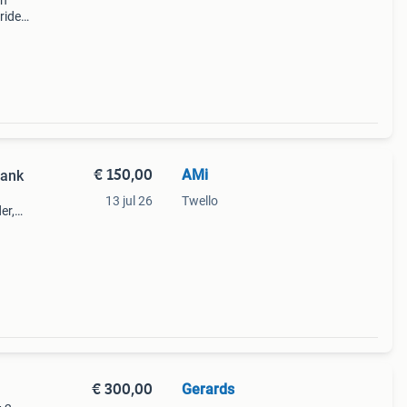
en
ride
, een
lk
€ 150,00
AMi
lank
13 jul 26
Twello
er,
s is
 58
€ 300,00
Gerards