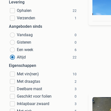
Levering
Ophalen
22
Verzenden
1
Aangeboden sinds
Vandaag
0
Gisteren
0
Een week
6
Altijd
22
Eigenschappen
Met vin(nen)
10
Met draagtas
2
Deelbare mast
3
Geschikt voor foilen
0
Inklapbaar zwaard
3