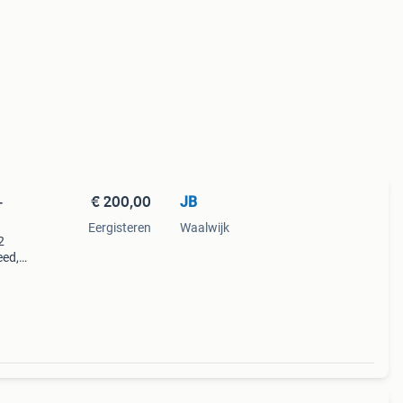
€ 200,00
JB
-
Eergisteren
Waalwijk
2
eed,
x-
voor