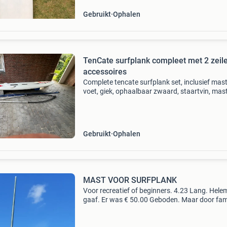
Gebruikt
Ophalen
TenCate surfplank compleet met 2 zeil
accessoires
Complete tencate surfplank set, inclusief mast
voet, giek, ophaalbaar zwaard, staartvin, ma
giek, en twee zeilen (groot en klein). Alles is ori
en verkeert in goede staat. Ideaal voor beg
Gebruikt
Ophalen
MAST VOOR SURFPLANK
Voor recreatief of beginners. 4.23 Lang. Hele
gaaf. Er was € 50.00 Geboden. Maar door fami
omstandigheden ging dat niet door. Wie weet 
jou?