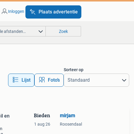
Inloggen
Plaats advertentie
lle afstanden…
Zoek
Sorteer op
Lijst
Foto’s
Bieden
mirjam
il en
1 aug 26
Roosendaal
en