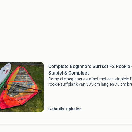
Complete Beginners Surfset F2 Rookie 
Stabiel & Compleet
Complete beginners surfset met een stabiele f
rookie surfplank van 335 cm lang en 76 cm br
met een volume van circa 200 liter. Dit is een e
lesboard en is goed gebruikt, maar nog prima 
de s
Gebruikt
Ophalen