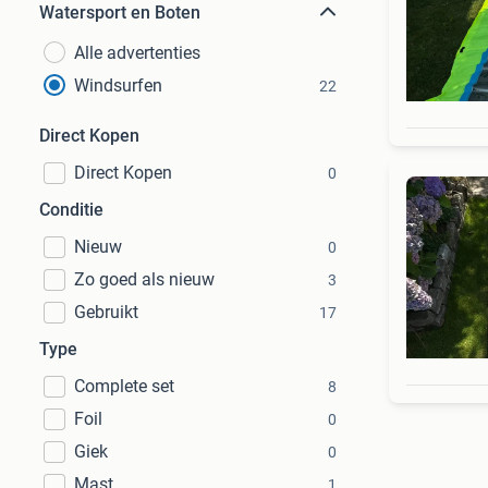
Watersport en Boten
Alle advertenties
Windsurfen
22
Direct Kopen
Direct Kopen
0
Conditie
Nieuw
0
Zo goed als nieuw
3
Gebruikt
17
Type
Complete set
8
Foil
0
Giek
0
Mast
1