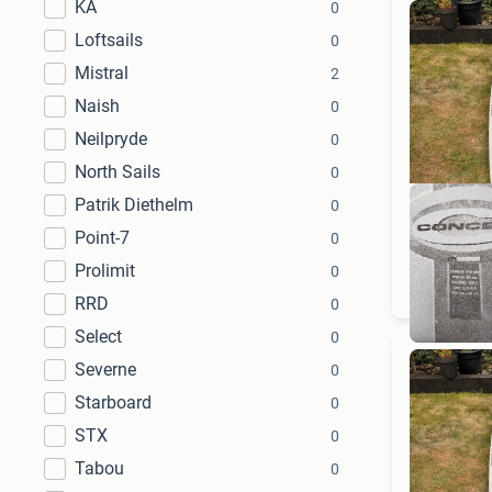
KA
0
Loftsails
0
Mistral
2
Naish
0
Neilpryde
0
North Sails
0
Patrik Diethelm
0
Point-7
0
Prolimit
0
RRD
0
Select
0
Severne
0
Starboard
0
STX
0
Tabou
0