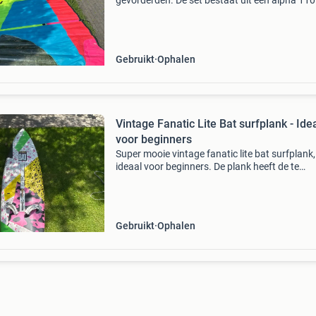
gevorderden. De set bestaat uit een alpha 110
surfplank, een kleurrijk zeil en een comfortabe
pro-limit trapeze. Alles wat je nodig hebt om di
he
Gebruikt
Ophalen
Vintage Fanatic Lite Bat surfplank - Ide
voor beginners
Super mooie vintage fanatic lite bat surfplank,
ideaal voor beginners. De plank heeft de te
verwachten gebruikerssporen, maar is nog
helemaal in tact en klaar voor vele uren surfple
Wij hebben er
Gebruikt
Ophalen