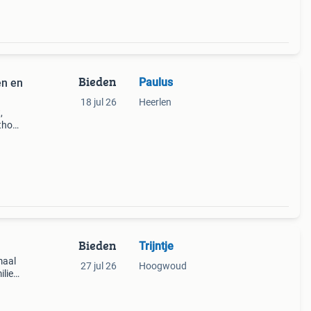
Bieden
Paulus
en en
18 jul 26
Heerlen
,
sthoes
gineel
Bieden
Trijntje
maal
27 jul 26
Hoogwoud
lie
voor