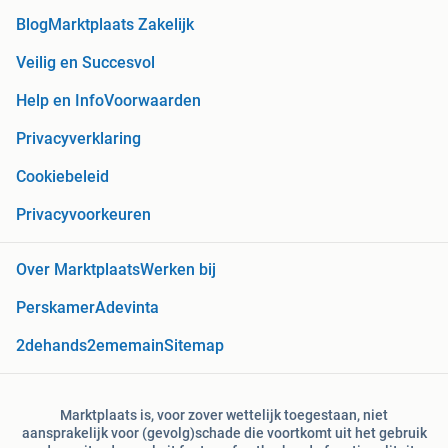
Blog
Marktplaats Zakelijk
Veilig en Succesvol
Help en Info
Voorwaarden
Privacyverklaring
Cookiebeleid
Privacyvoorkeuren
Over Marktplaats
Werken bij
Perskamer
Adevinta
2dehands
2ememain
Sitemap
Marktplaats is, voor zover wettelijk toegestaan, niet
aansprakelijk voor (gevolg)schade die voortkomt uit het gebruik