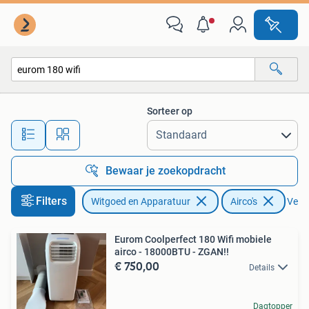
Airco's
Sorteer op
Alle afstanden…
Bewaar je zoekopdracht
Filters
Witgoed en Apparatuur
Airco's
Verwi
Eurom Coolperfect 180 Wifi mobiele
airco - 18000BTU - ZGAN!!
€ 750,00
Details
Dagtopper