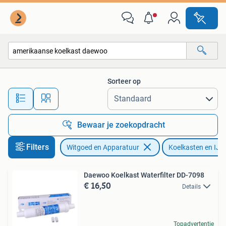
Koelkasten en IJskasten
Sorteer op
Alle afstanden…
Bewaar je zoekopdracht
Filters
Witgoed en Apparatuur
Koelkasten en IJs
Daewoo Koelkast Waterfilter DD-7098
€ 16,50
Details
Topadvertentie