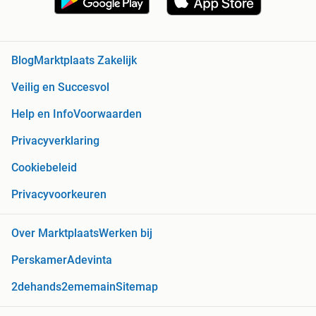
Blog
Marktplaats Zakelijk
Veilig en Succesvol
Help en Info
Voorwaarden
Privacyverklaring
Cookiebeleid
Privacyvoorkeuren
Over Marktplaats
Werken bij
Perskamer
Adevinta
2dehands
2ememain
Sitemap