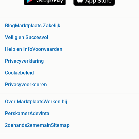
Blog
Marktplaats Zakelijk
Veilig en Succesvol
Help en Info
Voorwaarden
Privacyverklaring
Cookiebeleid
Privacyvoorkeuren
Over Marktplaats
Werken bij
Perskamer
Adevinta
2dehands
2ememain
Sitemap