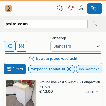
Koelkasten en IJskasten
Sorteer op
Alle afstanden…
Bewaar je zoekopdracht
Filters
Witgoed en Apparatuur
Koelkasten en IJs
Proline Koelkast 55x85x55 - Compact en
Handig
€ 40,00
Details