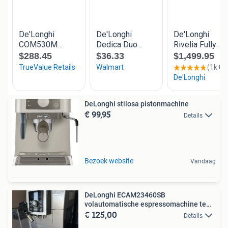
DeLonghi stilosa pistonmachine
€ 99,95
Details
Bezoek website
Vandaag
DeLonghi ECAM23460SB
volautomatische espressomachine te
€ 125,00
koop
Details