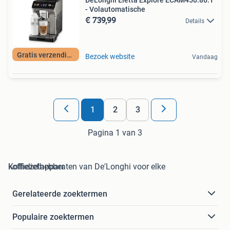
DeLonghi Eletta Explore ECAM450.86.T
- Volautomatische
€ 739,99
Details
Gratis verzending
Bezoek website
Vandaag
1
2
3
Pagina 1 van 3
Koffiezetapparaten van De'Longhi voor elke koffieliefhebber
Gerelateerde zoektermen
Populaire zoektermen