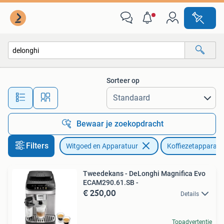
Koffiezetapparaten
Sorteer op
Alle afstanden…
Bewaar je zoekopdracht
Filters
Witgoed en Apparatuur
Koffiezetapparate
Tweedekans - DeLonghi Magnifica Evo
ECAM290.61.SB -
€ 250,00
Details
Topadvertentie