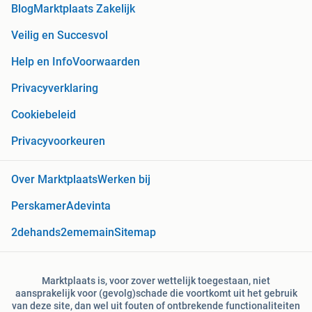
Blog
Marktplaats Zakelijk
Veilig en Succesvol
Help en Info
Voorwaarden
Privacyverklaring
Cookiebeleid
Privacyvoorkeuren
Over Marktplaats
Werken bij
Perskamer
Adevinta
2dehands
2ememain
Sitemap
Marktplaats is, voor zover wettelijk toegestaan, niet
aansprakelijk voor (gevolg)schade die voortkomt uit het gebruik
van deze site, dan wel uit fouten of ontbrekende functionaliteiten