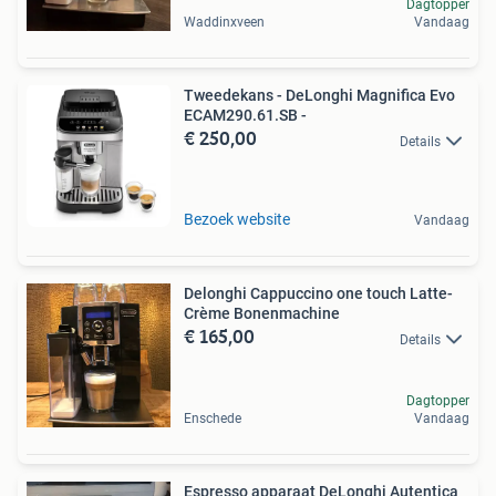
Dagtopper
Waddinxveen
Vandaag
Tweedekans - DeLonghi Magnifica Evo
ECAM290.61.SB -
€ 250,00
Details
Bezoek website
Vandaag
Delonghi Cappuccino one touch Latte-
Crème Bonenmachine
€ 165,00
Details
Dagtopper
Enschede
Vandaag
Espresso apparaat DeLonghi Autentica