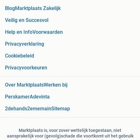
Blog
Marktplaats Zakelijk
Veilig en Succesvol
Help en Info
Voorwaarden
Privacyverklaring
Cookiebeleid
Privacyvoorkeuren
Over Marktplaats
Werken bij
Perskamer
Adevinta
2dehands
2ememain
Sitemap
Marktplaats is, voor zover wettelijk toegestaan, niet
aansprakelijk voor (gevolg)schade die voortkomt uit het gebruik