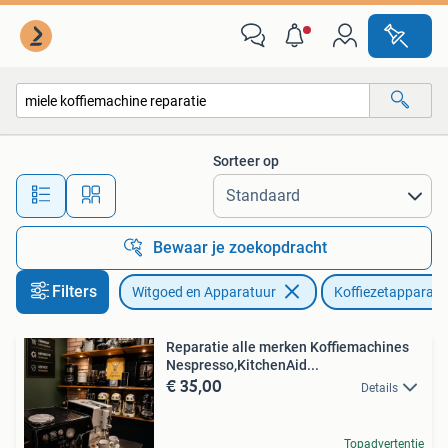
Koffiezetapparaten
Sorteer op
Alle afstanden…
Bewaar je zoekopdracht
Filters
Witgoed en Apparatuur
Koffiezetapparate
Reparatie alle merken Koffiemachines
Nespresso,KitchenAid...
€ 35,00
Details
Topadvertentie