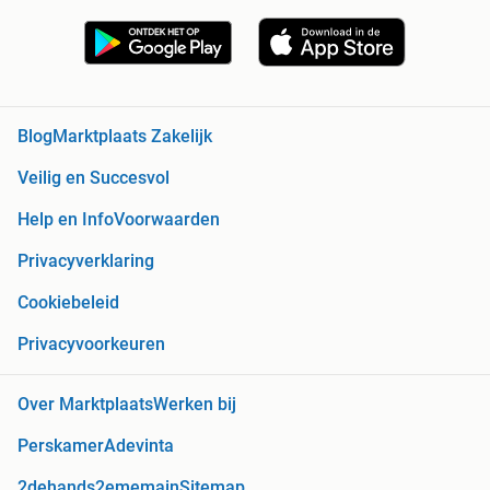
Blog
Marktplaats Zakelijk
Veilig en Succesvol
Help en Info
Voorwaarden
Privacyverklaring
Cookiebeleid
Privacyvoorkeuren
Over Marktplaats
Werken bij
Perskamer
Adevinta
2dehands
2ememain
Sitemap