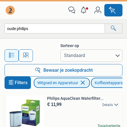
Koffiezetapparaten
Sorteer op
Alle afstanden…
Bewaar je zoekopdracht
Filters
Witgoed en Apparatuur
Koffiezetapparate
Philips AquaClean Waterfilter...
€ 11,99
Details
Topadvertentie