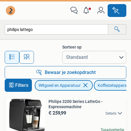
Koffiezetapparaten
Sorteer op
Alle afstanden…
Bewaar je zoekopdracht
Filters
Witgoed en Apparatuur
Koffiezetapparate
Philips 3200 Series LatteGo -
Espressomachine
€ 259,99
Details
Topadvertentie