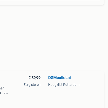
€ 39,99
DGMoutlet.nl
Eergisteren
Hoogvliet Rotterdam
naf
n huis