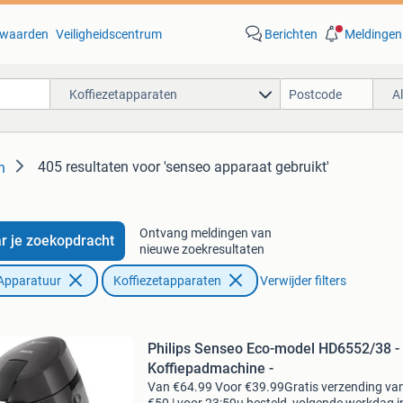
waarden
Veiligheidscentrum
Berichten
Meldingen
Koffiezetapparaten
A
405 resultaten
voor 'senseo apparaat gebruikt'
n
Ontvang meldingen van
r je zoekopdracht
nieuwe zoekresultaten
Apparatuur
Koffiezetapparaten
Verwijder filters
Philips Senseo Eco-model HD6552/38 -
Koffiepadmachine -
Van €64.99 Voor €39.99Gratis verzending va