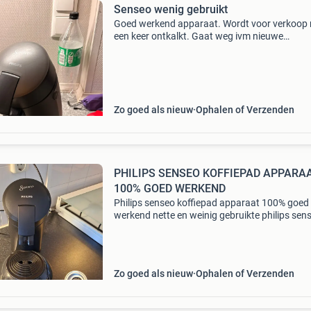
Senseo wenig gebruikt
Goed werkend apparaat. Wordt voor verkoop
een keer ontkalkt. Gaat weg ivm nieuwe
koffiemachine.
Zo goed als nieuw
Ophalen of Verzenden
PHILIPS SENSEO KOFFIEPAD APPARA
100% GOED WERKEND
Philips senseo koffiepad apparaat 100% goed
werkend nette en weinig gebruikte philips sen
koffie apparaat. Inclusief 1 en 2 kop padhoude
Gereinigd en ontkalkt, 100% goed werkend.
Nieuwprijs circa
Zo goed als nieuw
Ophalen of Verzenden