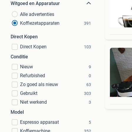
Witgoed en Apparatuur
Alle advertenties
Koffiezetapparaten
391
Direct Kopen
Direct Kopen
103
Conditie
Nieuw
9
Refurbished
0
Zo goed als nieuw
63
Gebruikt
303
Niet werkend
3
Model
Espresso apparaat
5
Koffiemachine
352