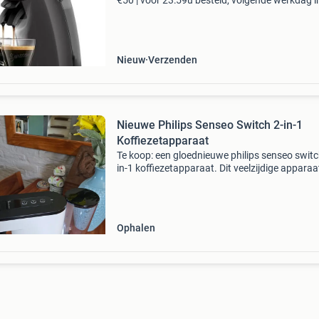
€50 | voor 23:59u besteld, volgende werkdag i
geniet van jouw favoriete senseo koffie op een
milieuvriendelijke manier. Dit original
Nieuw
Verzenden
Nieuwe Philips Senseo Switch 2-in-1
Koffiezetapparaat
Te koop: een gloednieuwe philips senseo switc
in-1 koffiezetapparaat. Dit veelzijdige apparaat
nog nooit gebruikt en zit in de originele verpak
Het combineert het gemak van senseo pads m
Ophalen