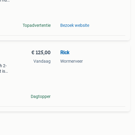
n huis
Topadvertentie
Bezoek website
€ 125,00
Rick
Vandaag
Wormerveer
h 2-
 is
king.
et
Dagtopper