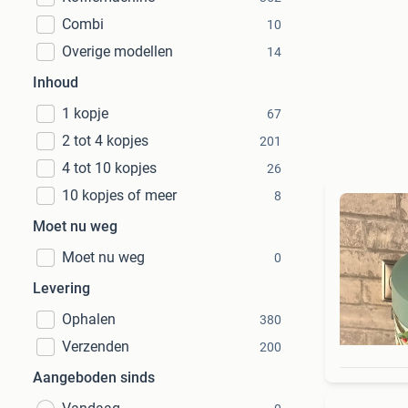
Combi
10
Overige modellen
14
Inhoud
1 kopje
67
2 tot 4 kopjes
201
4 tot 10 kopjes
26
10 kopjes of meer
8
Moet nu weg
Moet nu weg
0
Levering
Ophalen
380
Verzenden
200
Aangeboden sinds