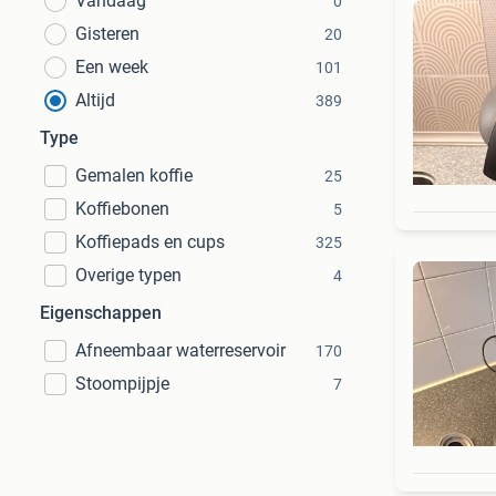
Vandaag
0
Gisteren
20
Een week
101
Altijd
389
Type
Gemalen koffie
25
Koffiebonen
5
Koffiepads en cups
325
Overige typen
4
Eigenschappen
Afneembaar waterreservoir
170
Stoompijpje
7