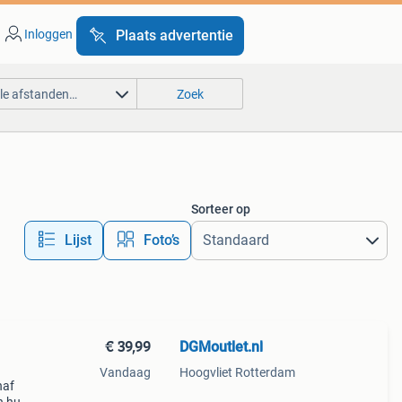
Inloggen
Plaats advertentie
lle afstanden…
Zoek
Sorteer op
Lijst
Foto’s
€ 39,99
DGMoutlet.nl
Vandaag
Hoogvliet Rotterdam
naf