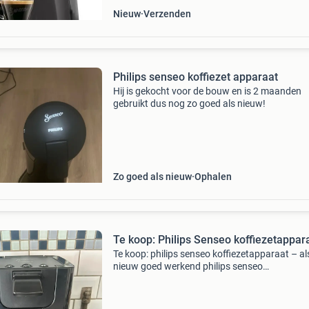
Nieuw
Verzenden
Philips senseo koffiezet apparaat
Hij is gekocht voor de bouw en is 2 maanden
gebruikt dus nog zo goed als nieuw!
Zo goed als nieuw
Ophalen
Te koop: Philips Senseo koffiezetappar
Te koop: philips senseo koffiezetapparaat – al
nieuw goed werkend philips senseo
koffiezetapparaat, weinig gebruikt en in
uitstekende staat. Het apparaat functioneert
perfect en heeft geen bijzonderh