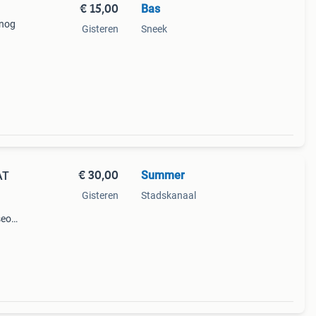
€ 15,00
Bas
 nog
Gisteren
Sneek
€ 30,00
Summer
AT
Gisteren
Stadskanaal
seo
r.