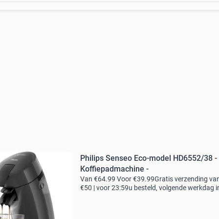
Philips Senseo Eco-model HD6552/38 -
Koffiepadmachine -
Van €64.99 Voor €39.99Gratis verzending va
€50 | voor 23:59u besteld, volgende werkdag i
geniet van jouw favoriete senseo koffie op een
milieuvriendelijke manier. Dit original