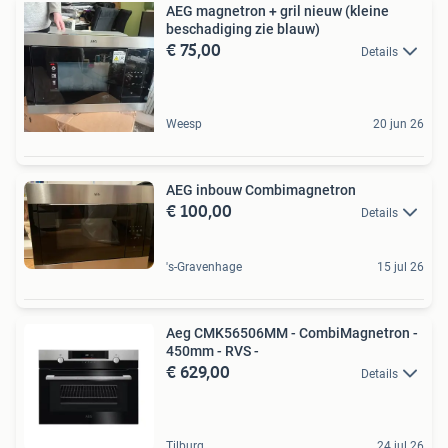
AEG magnetron + gril nieuw (kleine
beschadiging zie blauw)
€ 75,00
Details
Weesp
20 jun 26
AEG inbouw Combimagnetron
€ 100,00
Details
's-Gravenhage
15 jul 26
Aeg CMK56506MM - CombiMagnetron -
450mm - RVS -
€ 629,00
Details
Tilburg
24 jul 26