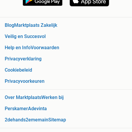
Blog
Marktplaats Zakelijk
Veilig en Succesvol
Help en Info
Voorwaarden
Privacyverklaring
Cookiebeleid
Privacyvoorkeuren
Over Marktplaats
Werken bij
Perskamer
Adevinta
2dehands
2ememain
Sitemap