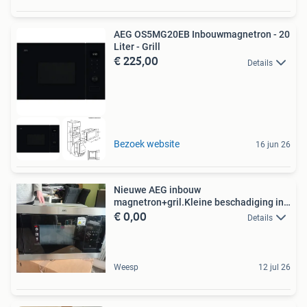
AEG OS5MG20EB Inbouwmagnetron - 20
Liter - Grill
€ 225,00
Details
Bezoek website
16 jun 26
Nieuwe AEG inbouw
magnetron+gril.Kleine beschadiging in
€ 0,00
glas
Details
Weesp
12 jul 26