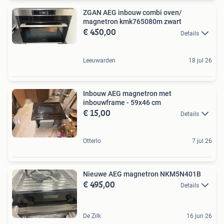
ZGAN AEG inbouw combi oven/
magnetron kmk765080m zwart
€ 450,00
Details
Leeuwarden
18 jul 26
Inbouw AEG magnetron met
inbouwframe - 59x46 cm
€ 15,00
Details
Otterlo
7 jul 26
Nieuwe AEG magnetron NKM5N401B
€ 495,00
Details
De Zilk
16 jun 26