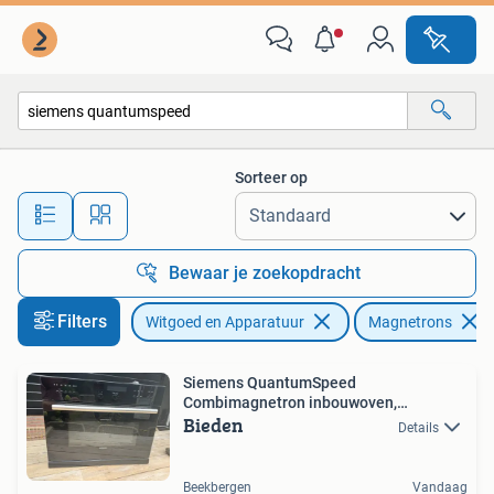
Magnetrons
Sorteer op
Alle afstanden…
Bewaar je zoekopdracht
Filters
Witgoed en Apparatuur
Magnetrons
Siemens QuantumSpeed
Combimagnetron inbouwoven,
Bieden
draaiplateau
Details
Beekbergen
Vandaag