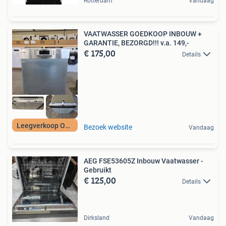
Rotterdam
Vandaag
VAATWASSER GOEDKOOP INBOUW +
GARANTIE, BEZORGD!!! v.a. 149,-
€ 175,00
Details
Leegverkoop OP=OP
Bezoek website
Vandaag
AEG FSE53605Z Inbouw Vaatwasser -
Gebruikt
€ 125,00
Details
Dirksland
Vandaag