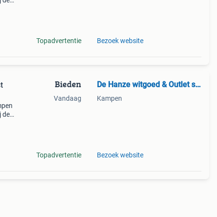
j de
d! *
en
Topadvertentie
Bezoek website
Bieden
De Hanze witgoed & Outlet store
t
Vandaag
Kampen
mpen
j de
d! *
en
Topadvertentie
Bezoek website