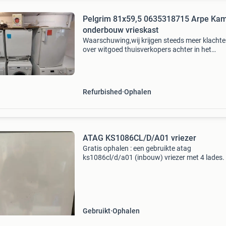
Pelgrim 81x59,5 0635318715 Arpe Ka
onderbouw vrieskast
Waarschuwing,wij krijgen steeds meer klacht
over witgoed thuisverkopers achter in het
schuurtje! Dit zijn geen vakmensen en hebben 
of geen vakkennis!ze geven geen service en we
of geen gar
Refurbished
Ophalen
ATAG KS1086CL/D/A01 vriezer
Gratis ophalen : een gebruikte atag
ks1086cl/d/a01 (inbouw) vriezer met 4 lades.
Cm breed 86 cm hoog
Gebruikt
Ophalen