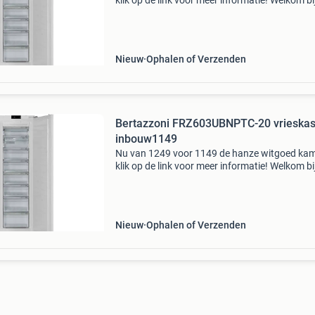
klik op de link voor meer informatie! Welkom bi
grootste keuken- & witgoedoutlet van nederlan
Laagste prijs * goede service * eigen bezorgdi
Nieuw
Ophalen of Verzenden
Bertazzoni FRZ603UBNPTC-20 vrieskas
inbouw1149
Nu van 1249 voor 1149 de hanze witgoed ka
klik op de link voor meer informatie! Welkom bi
grootste keuken- & witgoedoutlet van nederlan
Laagste prijs * goede service * eigen bezorgdi
Nieuw
Ophalen of Verzenden