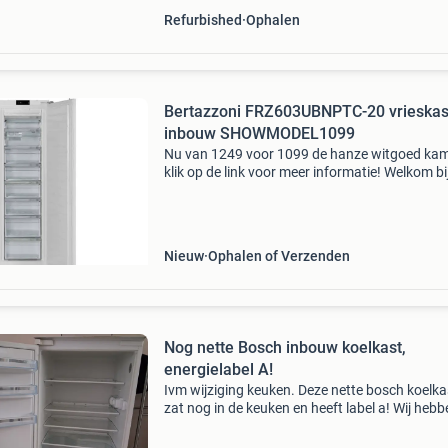
Refurbished
Ophalen
Bertazzoni FRZ603UBNPTC-20 vrieskas
inbouw SHOWMODEL1099
Nu van 1249 voor 1099 de hanze witgoed ka
klik op de link voor meer informatie! Welkom bi
grootste keuken- & witgoedoutlet van nederlan
Laagste prijs * goede service * eigen bezorgdi
Nieuw
Ophalen of Verzenden
Nog nette Bosch inbouw koelkast,
energielabel A!
Ivm wijziging keuken. Deze nette bosch koelka
zat nog in de keuken en heeft label a! Wij hebb
&#39;m niet gebruikt. Afmetingen op laatste
tekening en via bosch (zie sticker) ca. 51 Diep,