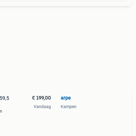
€ 199,00
arpe
Vandaag
Kampen
en
bijna
inig