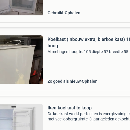
Gebruikt
Ophalen
Koelkast (inbouw extra, bierkoelkast) 1
hoog
Afmetingen hoogte: 105 diepte 57 breedte 55
Zo goed als nieuw
Ophalen
Ikea koelkast te koop
De koelkast werkt perfect en is energiezuinig 
met veel opbergruimte, 3 jaar geleden gekocht
past niet in nieuwe keuken. De buiten en
binnenkant zijn zeer goed onderhouden en de