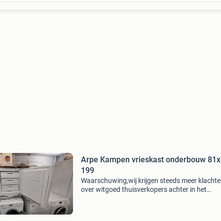
Arpe Kampen vrieskast onderbouw 81x59,5
199
Waarschuwing,wij krijgen steeds meer klacht
over witgoed thuisverkopers achter in het
schuurtje! Dit zijn geen vakmensen en hebben 
of geen vakkennis!ze geven geen service en we
of geen gar