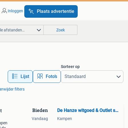
Inloggen
Plaats advertentie
lle afstanden…
Zoek
Sorteer op
Lijst
Foto’s
erwijder filters
Bieden
De Hanze witgoed & Outlet store
t
Vandaag
Kampen
mpen