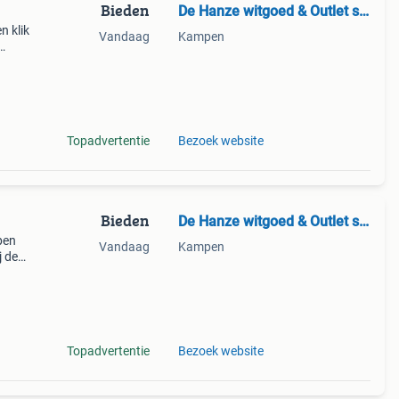
Bieden
De Hanze witgoed & Outlet store
 klik
Vandaag
Kampen
d! *
enst
Topadvertentie
Bezoek website
Bieden
De Hanze witgoed & Outlet store
pen
Vandaag
Kampen
j de
d! *
ens
Topadvertentie
Bezoek website