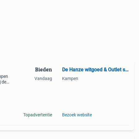
Bieden
De Hanze witgoed & Outlet store
mpen
Vandaag
Kampen
j de
d! *
en
Topadvertentie
Bezoek website