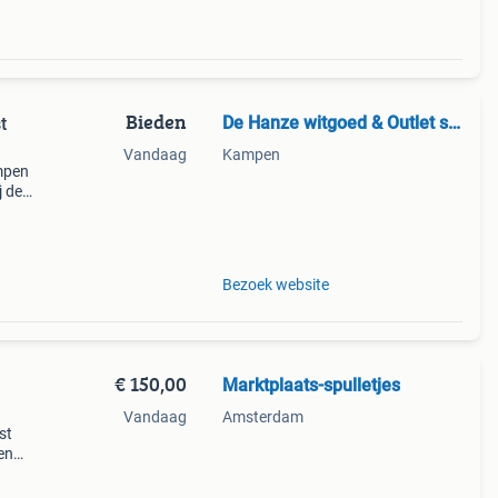
Bieden
De Hanze witgoed & Outlet store
t
Vandaag
Kampen
mpen
j de
d! *
en
Bezoek website
€ 150,00
Marktplaats-spulletjes
Vandaag
Amsterdam
st
en
 54 br