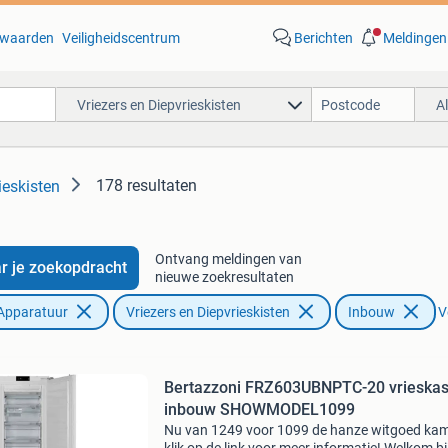
waarden
Veiligheidscentrum
Berichten
Meldingen
Vriezers en Diepvrieskisten
A
178 resultaten
ieskisten
Ontvang meldingen van
r je zoekopdracht
nieuwe zoekresultaten
Apparatuur
Vriezers en Diepvrieskisten
Inbouw
V
Bertazzoni FRZ603UBNPTC-20 vrieskas
inbouw SHOWMODEL1099
Nu van 1249 voor 1099 de hanze witgoed ka