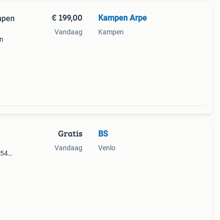
€ 199,00
Kampen Arpe
mpen
Vandaag
Kampen
en
bijna
inig
Gratis
BS
Vandaag
Venlo
 54