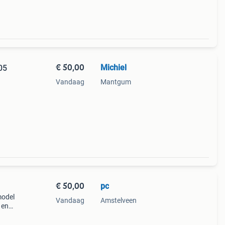
€ 50,00
Michiel
05
Vandaag
Mantgum
€ 50,00
pc
model
Vandaag
Amstelveen
 en