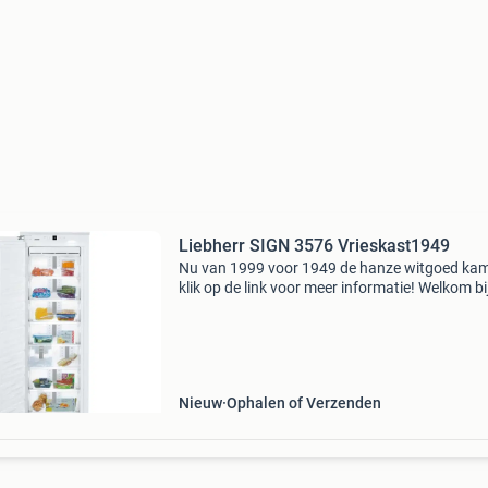
Liebherr SIGN 3576 Vrieskast1949
Nu van 1999 voor 1949 de hanze witgoed ka
klik op de link voor meer informatie! Welkom bi
grootste keuken- & witgoedoutlet van nederlan
Laagste prijs * goede service * eigen bezorgdi
Nieuw
Ophalen of Verzenden