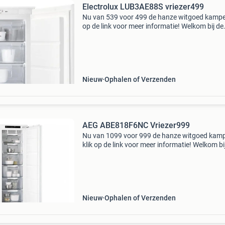
Electrolux LUB3AE88S vriezer499
Nu van 539 voor 499 de hanze witgoed kampen
op de link voor meer informatie! Welkom bij de
grootste keuken- & witgoedoutlet van nederlan
Laagste prijs * goede service * eigen bezorgdi
Nieuw
Ophalen of Verzenden
AEG ABE818F6NC Vriezer999
Nu van 1099 voor 999 de hanze witgoed kam
klik op de link voor meer informatie! Welkom bi
grootste keuken- & witgoedoutlet van nederlan
Laagste prijs * goede service * eigen bezorgdi
Nieuw
Ophalen of Verzenden