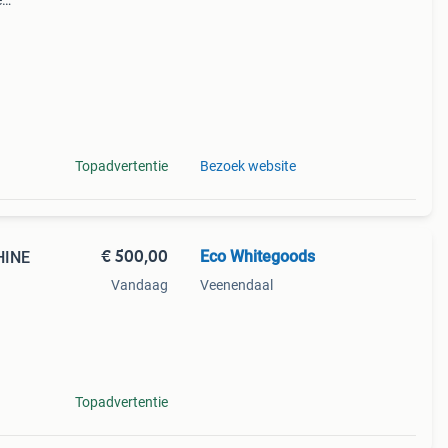
e
 Deze
al
Topadvertentie
Bezoek website
€ 500,00
Eco Whitegoods
HINE
Vandaag
Veenendaal
prijs
een
Topadvertentie