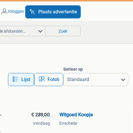
Inloggen
Plaats advertentie
lle afstanden…
Zoek
Sorteer op
Lijst
Foto’s
€ 289,00
Witgoed Koopje
–
Vandaag
Enschede