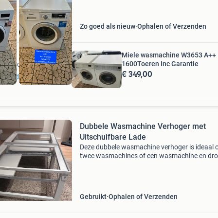
Zo goed als nieuw
Ophalen of Verzenden
Miele wasmachine W3653 A++
1600Toeren Inc Garantie
deze adverteerder
€ 349,00
e 45 advertenties
Dubbele Wasmachine Verhoger met
Uitschuifbare Lade
Deze dubbele wasmachine verhoger is ideaal
twee wasmachines of een wasmachine en dro
naast elkaar op een ergonomische hoogte te
plaatsen. De verhoger is voorzien van een han
uitschuifbare la
Gebruikt
Ophalen of Verzenden