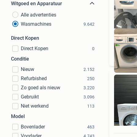
Witgoed en Apparatuur
Alle advertenties
Wasmachines
9.642
Direct Kopen
Direct Kopen
0
Conditie
Nieuw
2.152
Refurbished
250
Zo goed als nieuw
3.220
Gebruikt
3.096
Niet werkend
113
Model
Bovenlader
463
Voorlader
4.743