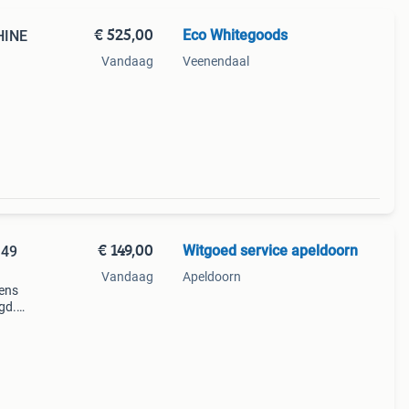
€ 525,00
Eco Whitegoods
HINE
Vandaag
Veenendaal
prijs
een
€ 149,00
Witgoed service apeldoorn
149
Vandaag
Apeldoorn
ens
gd.