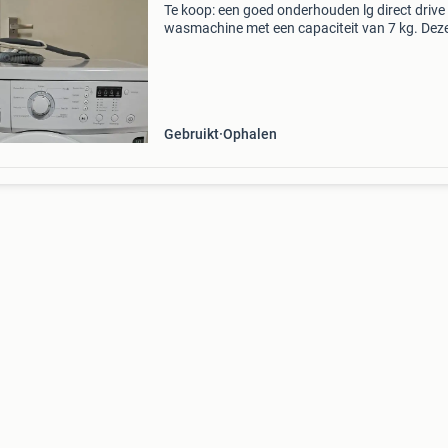
Te koop: een goed onderhouden lg direct drive
wasmachine met een capaciteit van 7 kg. Dez
voorlader is ideaal voor een gemiddeld huish
en beschikt over diverse wasprogramma&#39;
machine
Gebruikt
Ophalen