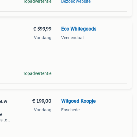
Topadvertentie
Bezoek website
€ 599,99
Eco Whitegoods
Vandaag
Veenendaal
prijs
een
Topadvertentie
€ 199,00
Witgoed Koopje
ouw
Vandaag
Enschede
ze
s tot
are
een