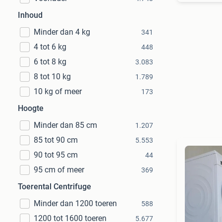
Inhoud
Minder dan 4 kg
341
4 tot 6 kg
448
6 tot 8 kg
3.083
8 tot 10 kg
1.789
10 kg of meer
173
Hoogte
Minder dan 85 cm
1.207
85 tot 90 cm
5.553
90 tot 95 cm
44
95 cm of meer
369
Toerental Centrifuge
Minder dan 1200 toeren
588
1200 tot 1600 toeren
5.677