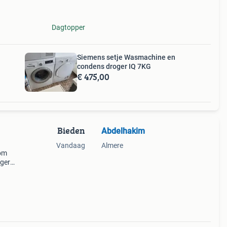
Dagtopper
Siemens setje Wasmachine en
condens droger IQ 7KG
€ 475,00
Bieden
Abdelhakim
Vandaag
Almere
 om
ger
dige