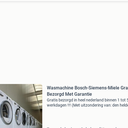
Wasmachine Bosch-Siemens-Miele Gra
Bezorgd Met Garantie
Gratis bezorgd in heel nederland binnen 1 tot 
werkdagen !!! (Met uitzondering van: den helde
friesland de waddeneilanden, zeeland en zeeu
vlaanderen). Bezorgingen naar de provincies:
drenthe, ov