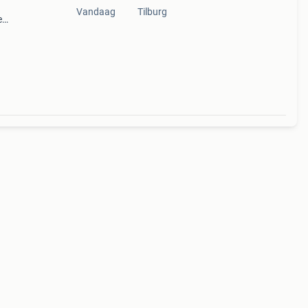
Vandaag
Tilburg
e
ouden
s. De