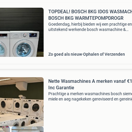
TOPDEAL! BOSCH 8KG IDOS WASMAC
BOSCH 8KG WARMTEPOMPDROGR
Goedendag, hierbij bieden wij een prachtige en
uitstekend werkende bosch wasmachine &
warmtepompdroger te koop aan! De getoonde 
is inclusief 2 maanden garantie. Bezorging in 
straal van 2
Zo goed als nieuw
Ophalen of Verzenden
Nette Wasmachines A merken vanaf €
Inc Garantie
Prachtige a merken wasmachines bosch siem
miele en aeg nagekeken gereviseerd en gereini
Inc garantie. Zie foto&#39;s en prijzen. Inc 4
maanden garantie alle onze apparaten zijn
nagekeken en