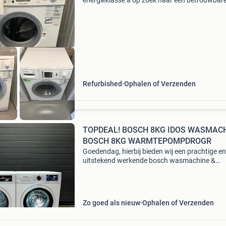
energieklasse a op zoek naar een betrouwbar
wasmachine zonder de hoofdprijs te betalen?
bosch wasmachine met 7 kg capaciteit is idea
voor dagelijks gebruik e
Refurbished
Ophalen of Verzenden
TOPDEAL! BOSCH 8KG IDOS WASMAC
BOSCH 8KG WARMTEPOMPDROGR
Goedendag, hierbij bieden wij een prachtige en
uitstekend werkende bosch wasmachine &
warmtepompdroger te koop aan! De getoonde 
is inclusief 2 maanden garantie. Bezorging in 
straal van 2
Zo goed als nieuw
Ophalen of Verzenden