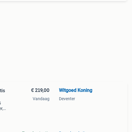
€ 219,00
Witgoed Koning
tis
Vandaag
Deventer
5
r,
ws-