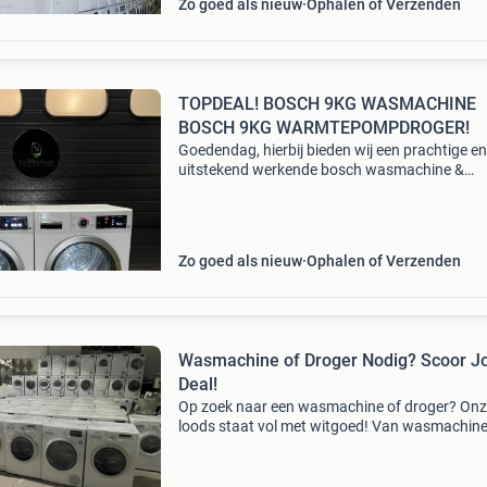
Zo goed als nieuw
Ophalen of Verzenden
TOPDEAL! BOSCH 9KG WASMACHINE
BOSCH 9KG WARMTEPOMPDROGER!
Goedendag, hierbij bieden wij een prachtige en
uitstekend werkende bosch wasmachine &
warmtepompdroger te koop aan! De getoonde 
is inclusief 2 maanden garantie. Bezorging in 
straal van 2
Zo goed als nieuw
Ophalen of Verzenden
Wasmachine of Droger Nodig? Scoor J
Deal!
Op zoek naar een wasmachine of droger? On
loods staat vol met witgoed! Van wasmachine
drogers: bij witgoedkoopje.nl vind je betrouwb
apparaten voor scherpe prijzen. Of je nu snel 
nieuwe