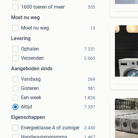
1600 toeren of meer
555
Moet nu weg
Moet nu weg
13
Levering
Ophalen
7.231
Verzenden
2.063
Aangeboden sinds
Vandaag
264
Gisteren
581
Een week
1.826
Altijd
7.337
Eigenschappen
Energieklasse A of zuiniger
2.430
Handwasprogramma
1.467