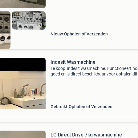
Nieuw
Ophalen of Verzenden
Indesit Wasmachine
Te koop: indesit wasmachine. Functioneert no
goed en is direct beschikbaar voor ophalen dit
weekend. Ideaal voor starters of als extra ma
Ophalen in breda lader voor wasmiddel/
wasverzachter he
Gebruikt
Ophalen of Verzenden
LG Direct Drive 7kg wasmachine -