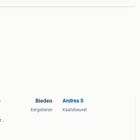
Bieden
Andrea S
-
Eergisteren
Kaatsheuvel
r