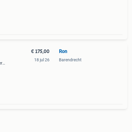
oek
€ 175,00
Ron
18 jul 26
Barendrecht
er
toeren