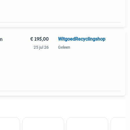
€ 195,00
WitgoedRecyclingshop
25 jul 26
Geleen
model
tse