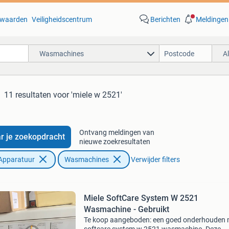
waarden
Veiligheidscentrum
Berichten
Meldingen
Wasmachines
A
11 resultaten
voor 'miele w 2521'
Ontvang meldingen van
r je zoekopdracht
nieuwe zoekresultaten
Apparatuur
Wasmachines
Verwijder filters
Miele SoftCare System W 2521
Wasmachine - Gebruikt
Te koop aangeboden: een goed onderhouden 