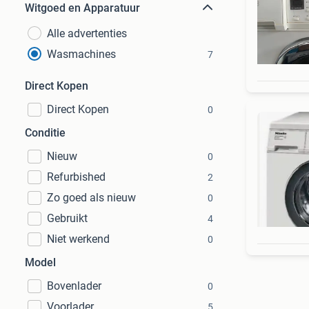
Witgoed en Apparatuur
Alle advertenties
Wasmachines
7
Direct Kopen
Direct Kopen
0
Conditie
Nieuw
0
Refurbished
2
Zo goed als nieuw
0
Gebruikt
4
Niet werkend
0
Model
Bovenlader
0
Voorlader
5