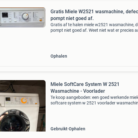
Gratis Miele W2521 wasmachine, defec
pompt niet goed af.
Gratis af te halen miele w2521 wasmachine, d
pompt niet goed af. Weet niet wat er precies 
hand is, kan iets simpels zijn maar wij hebben 
geen verstand van.
Ophalen
Miele SoftCare System W 2521
Wasmachine - Voorlader
Te koop aangeboden: een goed werkende miel
softcare system w 2521 voorlader wasmachine
model staat bekend om zijn betrouwbaarheid 
duurzaamheid. De wasmachine heeft diverse
wasprogramma&#3
Gebruikt
Ophalen