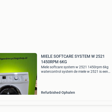
MIELE SOFTCARE SYSTEM W 2521
1450RPM 6KG
Miele softcare system w 2521 1450rpm 6kg
watercontrol system de miele w 2521 is een
betrouwbare en duurzame voorlader wasmach
ontworpen voor efficiënt en gebruiksvriendelij
wassen. Met een vulgew
Refurbished
Ophalen