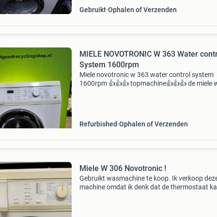
Gebruikt
Ophalen of Verzenden
MIELE NOVOTRONIC W 363 Water contr
System 1600rpm
Miele novotronic w 363 water control system
1600rpm 👍👍👍 topmachine👍👍👍 de miele
is een betrouwbare en duurzame voorlader
wasmachine, ontworpen voor efficiënt en
gebruiksvriendelijk wassen. M
Refurbished
Ophalen of Verzenden
Miele W 306 Novotronic !
Gebruikt wasmachine te koop. Ik verkoop dez
machine omdat ik denk dat de thermostaat k
is , want bij een hete programma wordt het nie
warm. Ik wil het verkopen. Prijsvraag is
onderhandelbaar!!!