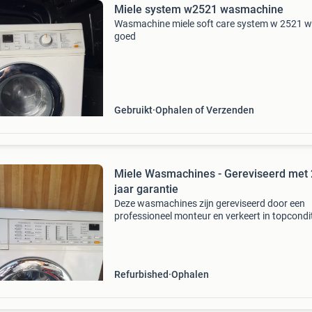
Miele system w2521 wasmachine
Wasmachine miele soft care system w 2521 w
goed
Gebruikt
Ophalen of Verzenden
Miele Wasmachines - Gereviseerd met 
jaar garantie
Deze wasmachines zijn gereviseerd door een
professioneel monteur en verkeert in topcondit
Details van de revisie kan besproken worden 
monteur. U ontvangt maar liefst 2 jaar garant
de m
Refurbished
Ophalen