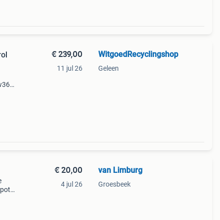
€ 239,00
WitgoedRecyclingshop
ol
11 jul 26
Geleen
 w363
€ 20,00
van Limburg
e
4 jul 26
Groesbeek
apot
t