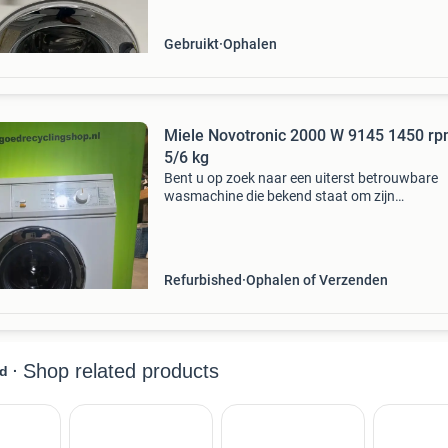
Gebruikt
Ophalen
Miele Novotronic 2000 W 9145 1450 rpm
5/6 kg
Bent u op zoek naar een uiterst betrouwbare
wasmachine die bekend staat om zijn
duurzaamheid? Deze miele novotronic 2000 (
w 9145) is een legendarisch voorbeeld van dui
bouwkwaliteit en kan no
Refurbished
Ophalen of Verzenden