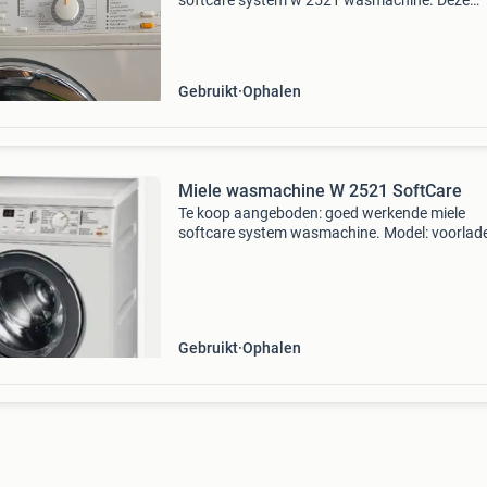
softcare system w 2521 wasmachine. Deze
voorlader is ideaal voor huishoudens die op z
zijn naar een betrouwbare en duurzame
wasmachine. Met een ruime
Gebruikt
Ophalen
Miele wasmachine W 2521 SoftCare
Te koop aangeboden: goed werkende miele
softcare system wasmachine. Model: voorlad
inhoud: 6 tot 8 kg centrifugeren: 1200 - 1600 
staat van de machine: gebruikt werkend: ja
Gebruikt
Ophalen