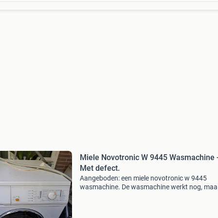
Miele Novotronic W 9445 Wasmachine 
Met defect.
Aangeboden: een miele novotronic w 9445
wasmachine. ​De wasmachine werkt nog, maa
maakt lawaai/geluid tijdens het centrifugeren.
Ideaal voor een handige klusser die hem kan
repareren, voor onderdelen