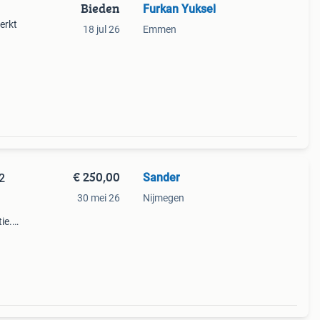
Bieden
Furkan Yuksel
erkt
18 jul 26
Emmen
€ 250,00
Sander
2
30 mei 26
Nijmegen
ie.
met de
ie van