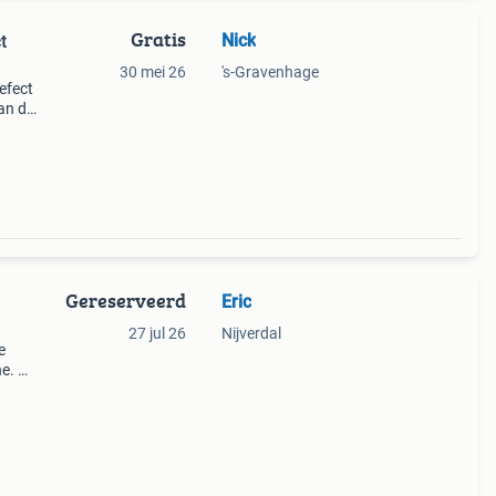
Gratis
Nick
t
30 mei 26
's-Gravenhage
efect
aan de
er
Gereserveerd
Eric
27 jul 26
Nijverdal
e
. Dit
en