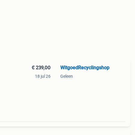
€ 239,00
WitgoedRecyclingshop
18 jul 26
Geleen
ine,
k