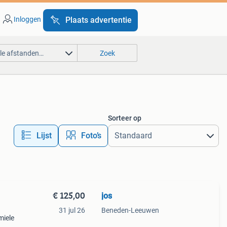
Inloggen
Plaats advertentie
lle afstanden…
Zoek
Sorteer op
Lijst
Foto’s
€ 125,00
jos
31 jul 26
Beneden-Leeuwen
miele