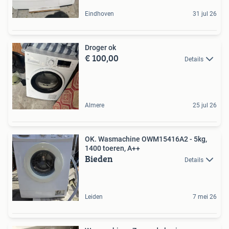
Eindhoven
31 jul 26
Droger ok
€ 100,00
Details
Almere
25 jul 26
OK. Wasmachine OWM15416A2 - 5kg,
1400 toeren, A++
Bieden
Details
Leiden
7 mei 26