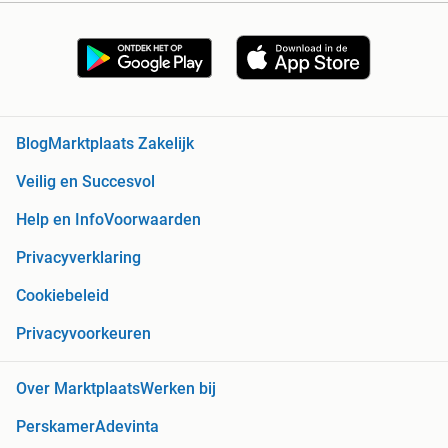
Blog
Marktplaats Zakelijk
Veilig en Succesvol
Help en Info
Voorwaarden
Privacyverklaring
Cookiebeleid
Privacyvoorkeuren
Over Marktplaats
Werken bij
Perskamer
Adevinta