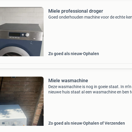
Miele professional droger
Goed onderhouden machine voor de echte ke
Zo goed als nieuw
Ophalen
Miele wasmachine
Deze wasmachine is nog in goeie staat. In m’n
nieuwe huis staat al een wasmachine en ben te
om deze mee te verhuizen, dus wil er iemand
anders blij mee maken.
Zo goed als nieuw
Ophalen of Verzenden