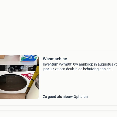
Wasmachine
Inventum vwm8010w aankoop in augustus vo
jaar. Er zit een deuk in de behuizing aan de
achterkant, dit heeft geen invloed op de werki
stabiliteit. Garantie via bol vaste prijs. Alleen
afhalen.
Zo goed als nieuw
Ophalen