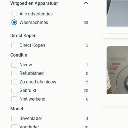
Witgoed en Apparatuur
Alle advertenties
Wasmachines
38
Direct Kopen
Direct Kopen
5
Conditie
Nieuw
1
Refurbished
0
Zo goed als nieuw
15
Gebruikt
20
Niet werkend
0
Model
Bovenlader
4
Voorlader
20