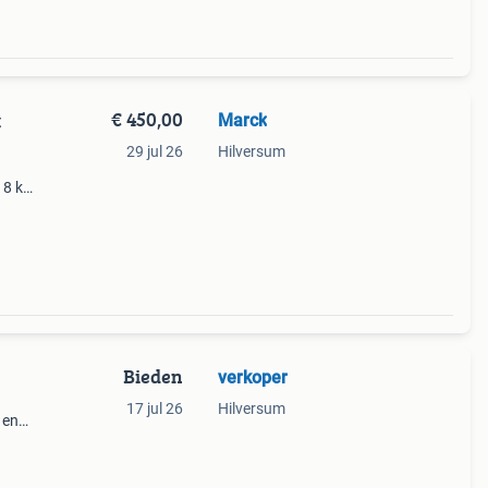
€ 450,00
Marck
t
29 jul 26
Hilversum
 8 kg
en
Bieden
verkoper
17 jul 26
Hilversum
 en
oed