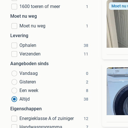
1600 toeren of meer
Moet nu
1
Moet nu weg
Moet nu weg
1
Levering
Ophalen
38
Verzenden
11
Aangeboden sinds
Vandaag
0
Gisteren
2
Een week
8
Altijd
38
Eigenschappen
Energieklasse A of zuiniger
12
Handwasprogramma
7