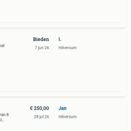
Bieden
I.
nel
7 jun 26
Hilversum
€ 250,00
Jan
van 8
28 jul 26
Hilversum
l
ne is
ne