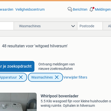
waarden
Veiligheidscentrum
Berichten
Meldingen
Wasmachines
A
48 resultaten
voor 'witgoed hilversum'
Ontvang meldingen van
r je zoekopdracht
nieuwe zoekresultaten
Apparatuur
Wasmachines
Verwijder filters
Whirlpool bovenlader
5.5 Kilo wasgoed fijn voor kleine huishouden of
weinig ruimte. Ophalen in hilversum