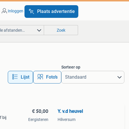
Inloggen
Plaats advertentie
lle afstanden…
Zoek
Sorteer op
Lijst
Foto’s
€ 50,00
Y. v.d heuvel
 bij
Eergisteren
Hilversum