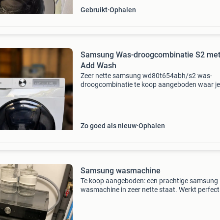
Gebruikt
Ophalen
Samsung Was-droogcombinatie S2 me
Add Wash
Zeer nette samsung wd80t654abh/s2 was-
droogcombinatie te koop aangeboden waar je
mee kunt wassen en 5 kg kunt drogen. Met de
smart-things optie kun je de machine verbind
met wifi en eenvoudig o
Zo goed als nieuw
Ophalen
Samsung wasmachine
Te koop aangeboden: een prachtige samsung
wasmachine in zeer nette staat. Werkt perfect
ziet er keurig uit. ✅ Nieuwprijs: €1.200 ✅ Zo g
als nieuw ✅ stil en energiezuinig ✅ meerdere
wasprogr