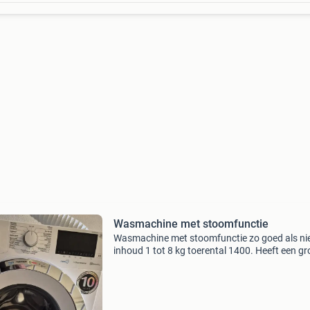
Wasmachine met stoomfunctie
Wasmachine met stoomfunctie zo goed als n
inhoud 1 tot 8 kg toerental 1400. Heeft een gr
opening om de was er in en er uit te halen. Is 3
oud. Inclusief waterslot. Rede verkoop zijn s