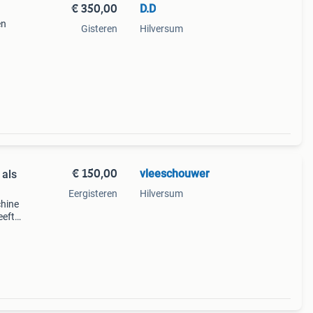
€ 350,00
D.D
en
Gisteren
Hilversum
iverse
al uw
€ 150,00
vleeschouwer
 als
Eergisteren
Hilversum
hine
eeft
en of