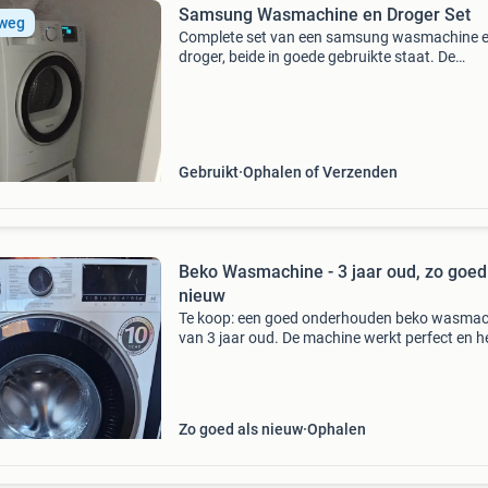
Samsung Wasmachine en Droger Set
 weg
Complete set van een samsung wasmachine 
droger, beide in goede gebruikte staat. De
wasmachine heeft een 8 kg ruime inhoud en d
samsung ecobubble programma&#39;s voor 
wasbehoeften en
Gebruikt
Ophalen of Verzenden
Beko Wasmachine - 3 jaar oud, zo goed
nieuw
Te koop: een goed onderhouden beko wasmac
van 3 jaar oud. De machine werkt perfect en h
geen gebreken. Ideaal voor een klein huishoud
als extra machine. Voorzien van diverse
wasprogramma&
Zo goed als nieuw
Ophalen