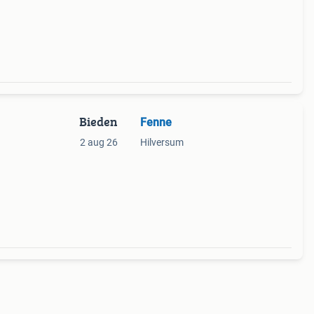
Bieden
Fenne
2 aug 26
Hilversum
e weg
gen.