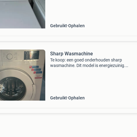
Gebruikt
Ophalen
Sharp Wasmachine
Te koop: een goed onderhouden sharp
wasmachine. Dit model is energiezuinig.
Functioneert perfect. Wij doen de wasmachin
omdat wij een wasdroog combi hebben gekre
Gebruikt
Ophalen