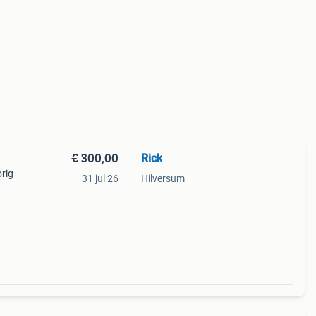
€ 300,00
Rick
rig
31 jul 26
Hilversum
ng of