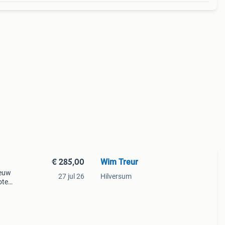
€ 285,00
Wim Treur
ieuw
27 jul 26
Hilversum
ote
 jaar
amen