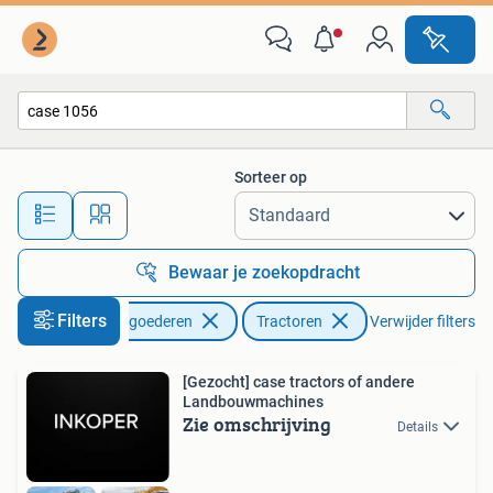
Agrarisch | Tractoren
Sorteer op
Alle afstanden…
Bewaar je zoekopdracht
Filters
Zakelijke goederen
Tractoren
Verwijder filters
[Gezocht] case tractors of andere
Landbouwmachines
Zie omschrijving
Details