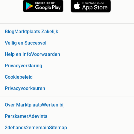
Blog
Marktplaats Zakelijk
Veilig en Succesvol
Help en Info
Voorwaarden
Privacyverklaring
Cookiebeleid
Privacyvoorkeuren
Over Marktplaats
Werken bij
Perskamer
Adevinta
2dehands
2ememain
Sitemap