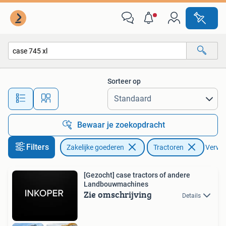
Agrarisch | Tractoren
Sorteer op
Alle afstanden…
Bewaar je zoekopdracht
Filters
Zakelijke goederen
Tractoren
Verwijd
[Gezocht] case tractors of andere
Landbouwmachines
Zie omschrijving
Details