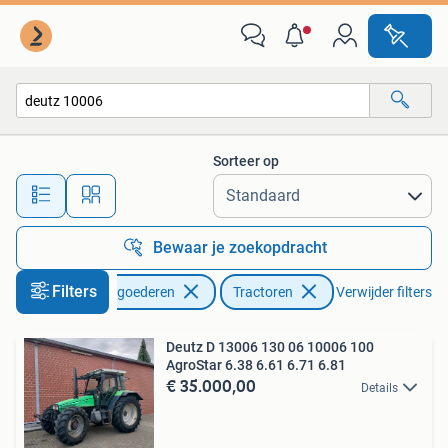
Agrarisch | Tractoren
Sorteer op
Alle afstanden…
Bewaar je zoekopdracht
Filters
Zakelijke goederen
Tractoren
Verwijder filters
Deutz D 13006 130 06 10006 100
AgroStar 6.38 6.61 6.71 6.81
€ 35.000,00
Details