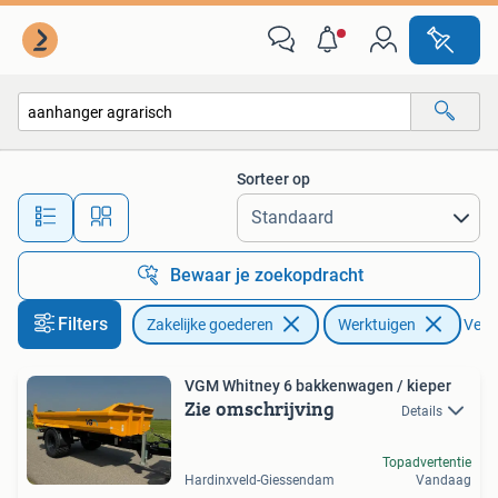
Agrarisch | Werktuigen
Sorteer op
Alle afstanden…
Bewaar je zoekopdracht
Filters
Zakelijke goederen
Werktuigen
Verwi
VGM Whitney 6 bakkenwagen / kieper
Zie omschrijving
Details
Topadvertentie
Hardinxveld-Giessendam
Vandaag