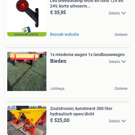
Led breedtelamp recht en rond 12V en
24V, korte uitvoerin...
€ 35,95
Details
Bezoek website
Gisteren
1x miedema wagen 1x landbouwwagen
Bieden
Details
Jubbega
Gisteren
Zoutstrooier, kunstmest 300 liter
hydraulisch open/dicht
€ 525,00
Details