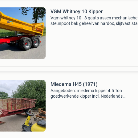
VGM Whitney 10 Kipper
Vgm whitney 10 - 8 gaats assen mechanische
steunpoot bak geheel van hardox, slijtvast sta
luchtgeremd omtrekverlichting led verlichting
draaibaar trekoog slangensteun op de dissel 
dissel in ho
Miedema H45 (1971)
Aangeboden: miedema kipper 4.5 Ton
goedwerkende kipper incl. Nederlands
landbouwkenteken bodem is in goede staat e
zijborden ook is netjes behandeld in zijn leven 
kieper, landbouwkipper, gro