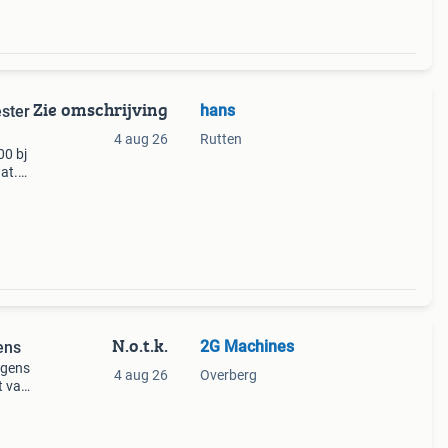
Zie omschrijving
hans
4 aug 26
Rutten
00 bj
at.
er bak
 60
N.o.t.k.
2G Machines
ens
agens
4 aug 26
Overberg
t van
dem al