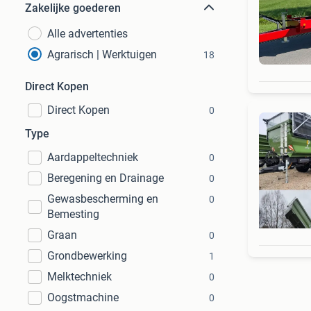
Zakelijke goederen
Alle advertenties
Agrarisch | Werktuigen
18
Direct Kopen
Direct Kopen
0
Type
Aardappeltechniek
0
Beregening en Drainage
0
Gewasbescherming en
0
Bemesting
Graan
0
Grondbewerking
1
Melktechniek
0
Oogstmachine
0