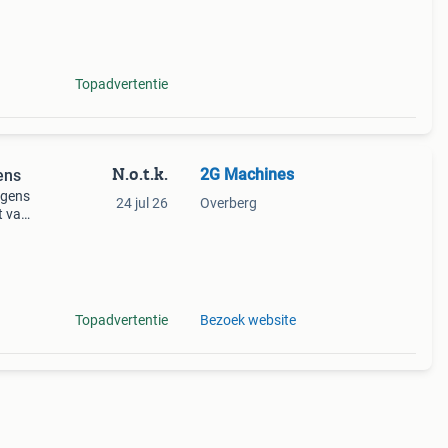
vaste
Topadvertentie
N.o.t.k.
2G Machines
ens
agens
24 jul 26
Overberg
t van
dem al
Topadvertentie
Bezoek website