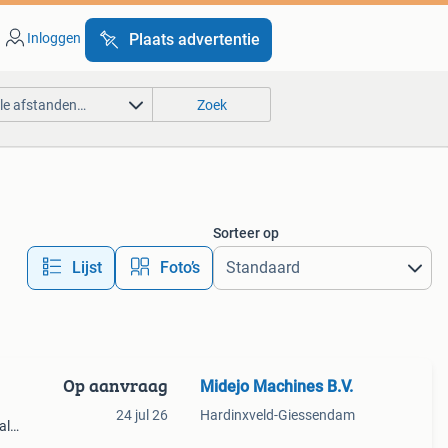
Inloggen
Plaats advertentie
lle afstanden…
Zoek
Sorteer op
Lijst
Foto’s
Op aanvraag
Midejo Machines B.V.
24 jul 26
Hardinxveld-Giessendam
al