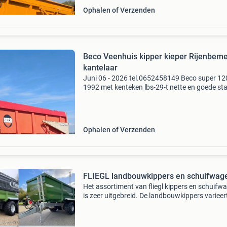
Ophalen of Verzenden
Beco Veenhuis kipper kieper Rijenbemester
kantelaar
Juni 06 - 2026 tel.0652458149 Beco super 12
1992 met kenteken lbs-29-t nette en goede sta
Strak pendel stel, recht op de wielen remt sup
5.5 X 2.2 X 1.45 17.5 Kuub zgan. Banden 445
22
Ophalen of Verzenden
FLIEGL landbouwkippers en schuifwag
Het assortiment van fliegl kippers en schuifw
is zeer uitgebreid. De landbouwkippers varieer
16-34 ton met en zonder besturing zowel tan
tridemassers bij de schuifwagens heeft fliegl e