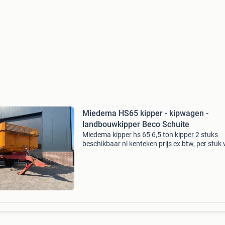
Miedema HS65 kipper - kipwagen -
landbouwkipper Beco Schuite
Miedema kipper hs 65 6,5 ton kipper 2 stuks
beschikbaar nl kenteken prijs ex btw, per stuk 
meer informatie graag bellen merk: miedema t
hs65 kipper - kipwagen - landbouwkipper bec
schuitema