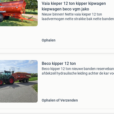
Vaia kieper 12 ton kipper kipwagen
kiepwagen beco vgm jako
Nieuw binnen! Nette vaia kieper 12 ton
laadvermogen nette strakke bak nette banden
hydrolisch geremd kenteken direct inzetbaar! P
op aanvraag. 06 42859810
Ophalen
Beco kipper 12 ton
Beco kipper 12 ton nieuwe banden reserveba
afdekzeil hydraulische leiding achter de kar vo
meer informatie, bel ronnie pot op 06 212633
Locatie: sint-maartensdijk, zeeland.
Ophalen of Verzenden