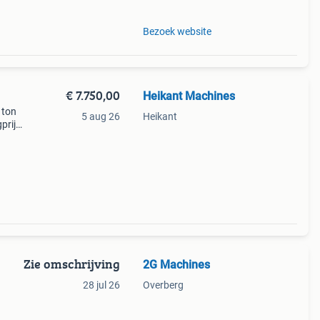
Bezoek website
€ 7.750,00
Heikant Machines
 ton
5 aug 26
Heikant
prijs
nes
Zie omschrijving
2G Machines
28 jul 26
Overberg
last
el