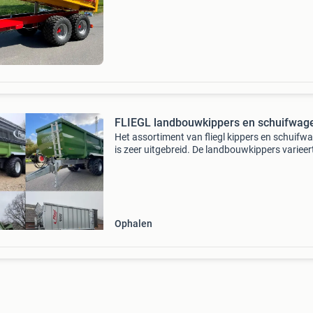
draaibaar trekoog slangensteun op de dissel 
dissel in ho
FLIEGL landbouwkippers en schuifwag
Het assortiment van fliegl kippers en schuifw
is zeer uitgebreid. De landbouwkippers varieer
16-34 ton met en zonder besturing zowel tan
tridemassers bij de schuifwagens heeft fliegl e
Ophalen