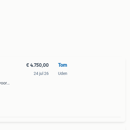
€ 4.750,00
Tom
24 jul 26
Uden
voor
ype:
o