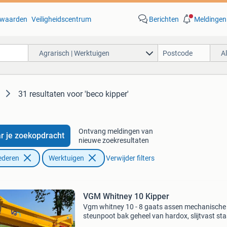
waarden
Veiligheidscentrum
Berichten
Meldingen
Agrarisch | Werktuigen
A
31 resultaten
voor 'beco kipper'
Ontvang meldingen van
r je zoekopdracht
nieuwe zoekresultaten
ederen
Werktuigen
Verwijder filters
VGM Whitney 10 Kipper
Vgm whitney 10 - 8 gaats assen mechanische
steunpoot bak geheel van hardox, slijtvast sta
luchtgeremd omtrekverlichting led verlichting