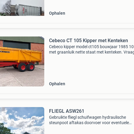
Ophalen
Cebeco CT 105 Kipper met Kenteken
Cebeco kipper model ct105 bouwjaar 1985 10
met graanluik nette staat met kenteken. Vraag
7750 exclusief btw inruil tegen handelsprijzen
mogelijk van: tuinmachines agrarische machi
bouwmach
Ophalen
FLIEGL ASW261
Gebruikte fliegl schuifwagen hydraulische
steunpoot aftakas doorvoer voor eventuele
strooiunit banden 650/55r26.5 Luchtremmen 
afhankelijk dynamische led verlichting eventue