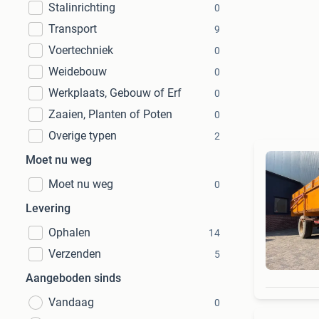
Stalinrichting
0
Transport
9
Voertechniek
0
Weidebouw
0
Werkplaats, Gebouw of Erf
0
Zaaien, Planten of Poten
0
Overige typen
2
Moet nu weg
Moet nu weg
0
Levering
Ophalen
14
Verzenden
5
Aangeboden sinds
Vandaag
0