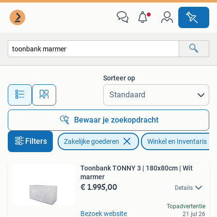
Kantoor en Winkelinrichting | Winkel en Inventaris
Sorteer op
Alle afstanden…
Bewaar je zoekopdracht
Filters
Zakelijke goederen
Winkel en Inventaris
Toonbank TONNY 3 | 180x80cm | Wit
marmer
€ 1.995,00
Details
Topadvertentie
Bezoek website
21 jul 26