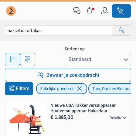
Machines en Bouw | Tuin, Park en Bosbouw
Sorteer op
Alle afstanden…
Bewaar je zoekopdracht
Filters
Zakelijke goederen
Tuin, Park en Bosbouw
Nieuwe USA Takkenversnipperaar
Houtversnipperaar Hakselaar
€ 1.895,00
Details