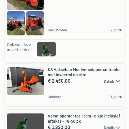
nieuwstaat
Den Bommel
2 jul 26
Ook van deze
adverteerder
KS Hakselaar Houtversnipperaar tractor
met invoerrol no-stre
€ 2.450,00
Details
Ouddorp
31 jul 26
Versnipperaar tot 15cm - dikte inclusief
aftakas - 18-50 pk
€ 1.350,00
Details