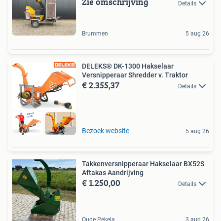
Zie omschrijving
Details
Brummen
5 aug 26
DELEKS® DK-1300 Hakselaar
Versnipperaar Shredder v. Traktor
€ 2.355,37
Details
Bezoek website
5 aug 26
Takkenversnipperaar Hakselaar BX52S
Aftakas Aandrijving
€ 1.250,00
Details
Oude Pekela
3 aug 26