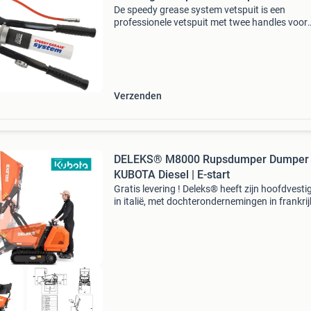
De speedy grease system vetspuit is een
professionele vetspuit met twee handles voor
optimaal bedieningsgemak. Het unieke
wisselsysteem maakt het mogelijk om snel en
eenvoudig zonder vieze handen van
Verzenden
DELEKS® M8000 Rupsdumper Dumper 
KUBOTA Diesel | E-start
Gratis levering ! Deleks® heeft zijn hoofdvesti
in italië, met dochterondernemingen in frankrij
duitsland. Deleks® ontwerpt, produceert en d
distribueert sinds 2002 land- en
bosbouwmachines.