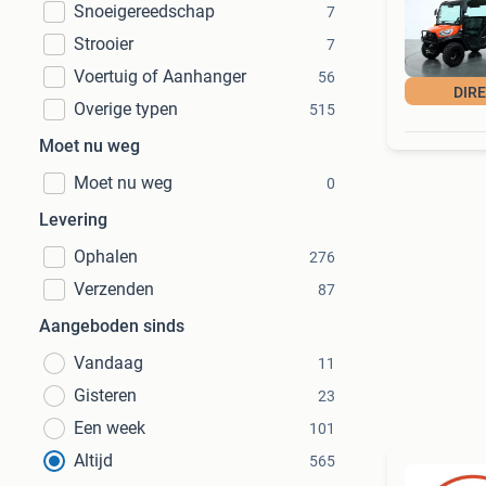
Snoeigereedschap
7
Strooier
7
Voertuig of Aanhanger
56
DIR
Overige typen
515
Moet nu weg
Moet nu weg
0
Levering
Ophalen
276
Verzenden
87
Aangeboden sinds
Vandaag
11
Gisteren
23
Een week
101
Altijd
565