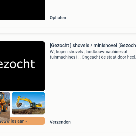
model, ideaal voor diverse
versnipperwerkzaamheden. De hakselaar
Ophalen
[Gezocht ] shovels / minishovel [Ge
Wij kopen shovels , landbouwmachines of
tuinmachines ! .. Ongeacht de staat door heel
nederland / belgie / duitsland / biedt alles aan
schade, oud en defect, sloper, nieuwstaat gra
alles aanbi
Bied alles aan -
Verzenden