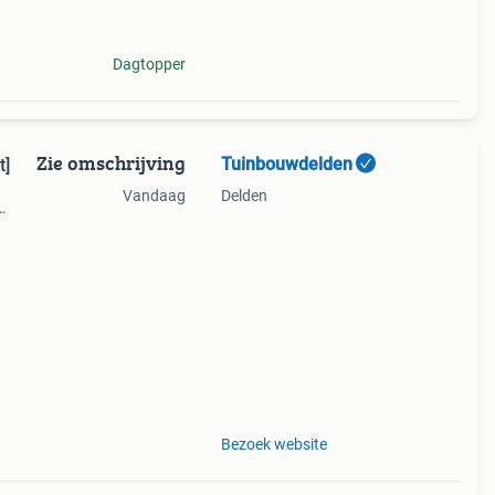
Dagtopper
Zie omschrijving
Tuinbouwdelden
zocht]
Vandaag
Delden
 ! Met
ag
Bezoek website