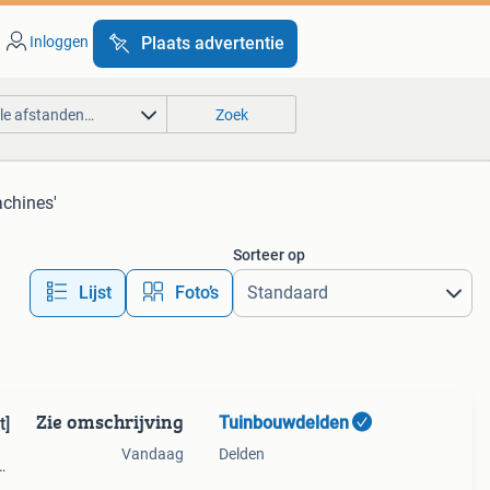
Inloggen
Plaats advertentie
lle afstanden…
Zoek
achines'
Sorteer op
Lijst
Foto’s
Zie omschrijving
Tuinbouwdelden
zocht]
Vandaag
Delden
 ! Met