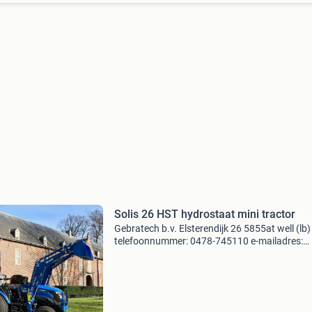
Solis 26 HST hydrostaat mini tractor
Gebratech b.v. Elsterendijk 26 5855at well (lb)
telefoonnummer: 0478-745110 e-mailadres:
info@gebratech.nl bijzonderheden gebratech 
solis tractor specialist! U rijdt al een solis
compacttractor