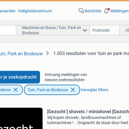
waarden
Veiligheidscentrum
Berichten
Meldingen
Machines en Bouw | Tuin, Park en
A
Bosbouw
1.003 resultaten
voor 'tuin en park m
uin, Park en Bosbouw
Ontvang meldingen van
r je zoekopdracht
nieuwe zoekresultaten
ederen
Tuin, Park en Bosbouw
Verwijder filters
[Gezocht ] shovels / minishovel [Ge
Wij kopen shovels , landbouwmachines of
tuinmachines ! .. Ongeacht de staat door heel
nederland / belgie / duitsland / biedt alles aan