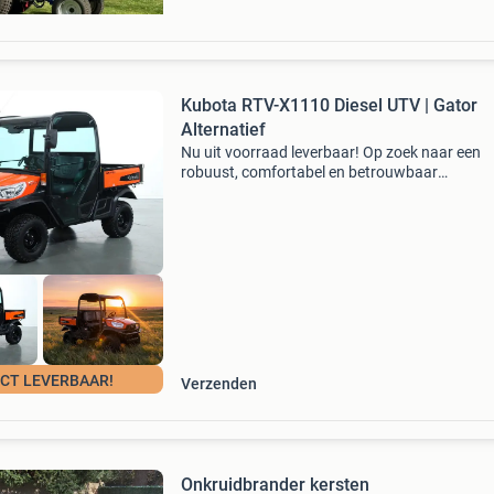
Kubota RTV-X1110 Diesel UTV | Gator
Alternatief
Nu uit voorraad leverbaar! Op zoek naar een
robuust, comfortabel en betrouwbaar
werkvoertuig? De kubota rtv-x1110 is dé
professionele utv voor agrariërs, hoveniers,
aannemers, terreinbeheerders en gem
ECT LEVERBAAR!
Verzenden
Onkruidbrander kersten