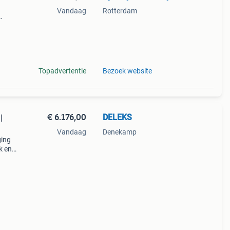
Vandaag
Rotterdam
Topadvertentie
Bezoek website
€ 6.176,00
DELEKS
|
Vandaag
Denekamp
ging
k en
e