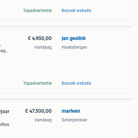
Topadvertentie
Bezoek website
€ 4.950,00
jan geelink
n
Vandaag
Haaksbergen
nage,
n
 /
Topadvertentie
Bezoek website
€ 47.500,00
marleen
wjaar
Vandaag
Scherpenisse
ufkes
kg