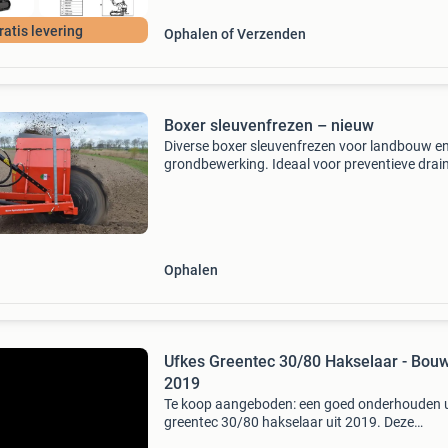
ratis levering
Ophalen of Verzenden
Boxer sleuvenfrezen – nieuw
Diverse boxer sleuvenfrezen voor landbouw e
grondbewerking. Ideaal voor preventieve drai
waterafvoer en het trekken van sleuven tusse
aardappelbedden en akkerpercelen. Boxer d02
d03 sleuvenfr
Ophalen
Ufkes Greentec 30/80 Hakselaar - Bou
2019
Te koop aangeboden: een goed onderhouden 
greentec 30/80 hakselaar uit 2019. Deze
professionele machine is uitgevoerd als 3500 