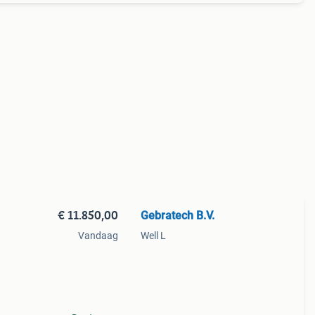
€ 11.850,00
Gebratech B.V.
Vandaag
Well L
bv de