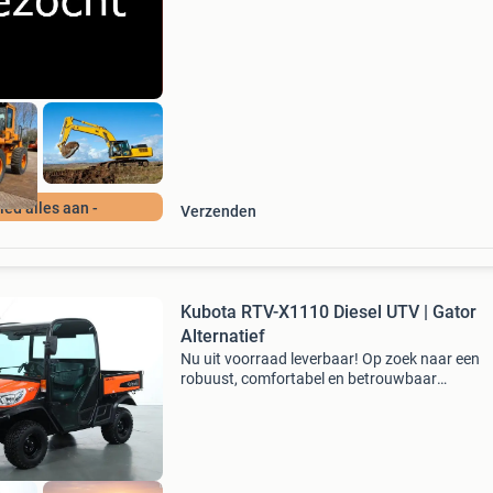
schade, oud en defect, sloper, nieuwstaat gra
alles aanbi
Bied alles aan -
Verzenden
Kubota RTV-X1110 Diesel UTV | Gator
Alternatief
Nu uit voorraad leverbaar! Op zoek naar een
robuust, comfortabel en betrouwbaar
werkvoertuig? De kubota rtv-x1110 is dé
professionele utv voor agrariërs, hoveniers,
aannemers, terreinbeheerders en gem